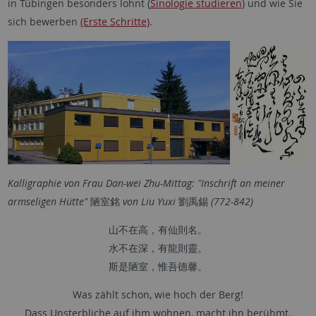
in Tübingen besonders lohnt (
Sinologie studieren
) und wie Sie
sich bewerben
(Erste Schritte)
.
Kalligraphie von Frau Dan-wei Zhu-Mittag: "Inschrift an meiner
armseligen Hütte"
陋室銘
von Liu Yuxi
劉禹錫
(772-842)
山不在高，有仙則名。
水不在深，有龍則靈。
斯是陋室，惟吾德馨。
Was zählt schon, wie hoch der Berg!
Dass Unsterbliche auf ihm wohnen, macht ihn berühmt.