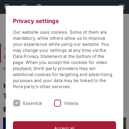
Skip
Skip
to
to
content
footer
Privacy settings
Our website uses cookies. Some of them are
mandatory, while others allow us to improve
your experience while using our website. You
Philosophische Fakultät
may change your settings at any time via the
Sinologie
Data Privacy Statement at the bottom of the
page. When you accept the cookies for video
playback, third-party providers may set
You are here:
Startseite
...
Abteilung für Sinologie
additional cookies for targeting and advertising
purposes and your data may be linked to the
Herzlich willkommen bei der
third party’s other services.
Tübinger Sinologie!
Essential
Videos
歡迎您來到圖賓根大學漢學系!
Accept all