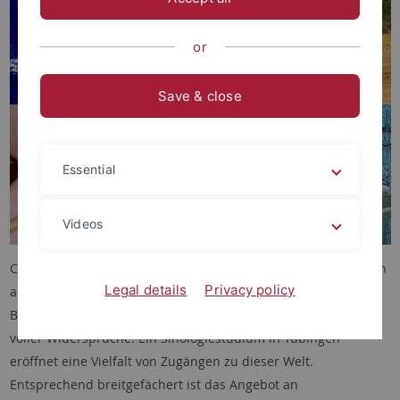
or
Save & close
Essential
Videos
China – das ist der Zauber einer großen Kultur, die Faszination
Legal details
Privacy policy
am Zusammenprall von Tradition und Hyper-Moderne, die
Begegnung mit einer wundersamen Welt bunter Vielfalt und
voller Widersprüche. Ein Sinologiestudium in Tübingen
eröffnet eine Vielfalt von Zugängen zu dieser Welt.
Entsprechend breitgefächert ist das Angebot an