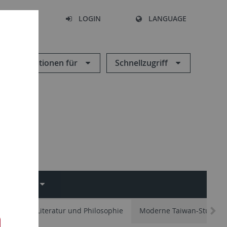
SEARCH
LOGIN
LANGUAGE
Informationen für
Schnellzugriff
CHUNG
e Sprache, Literatur und Philosophie
Moderne Taiwan-Studien