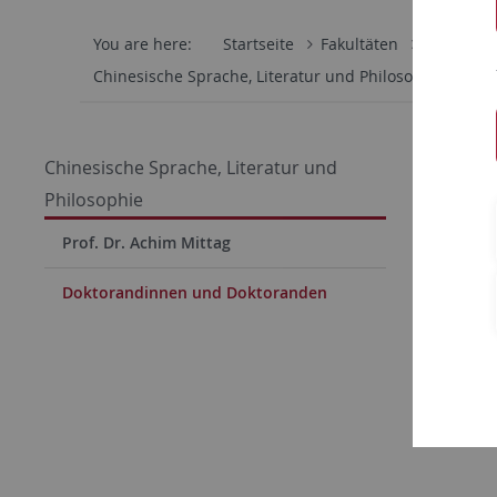
You are here:
Startseite
Fakultäten
Philosoph
Chinesische Sprache, Literatur und Philosophie
Do
Dokto
Chinesische Sprache, Literatur und
candi
Philosophie
Prof. Dr. Achim Mittag
Buskühl, C
Doktorandinnen und Doktoranden
Clausberg,
Hiller, Fab
Schick, Ve
ZHANG Chi
ZHAO Junj