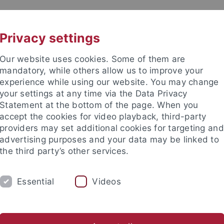
UNI A-Z
KONTAKT
Privacy settings
Our website uses cookies. Some of them are
mandatory, while others allow us to improve your
experience while using our website. You may change
your settings at any time via the Data Privacy
Statement at the bottom of the page. When you
accept the cookies for video playback, third-party
providers may set additional cookies for targeting and
advertising purposes and your data may be linked to
the third party’s other services.
Essential
Videos
AKTUELLES
PERSONEN
FORS
udies
Chinese Language, Literature and Culture
Chinesisch