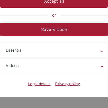
Accept all
ische Fakultät
...
Asien-Orient-Wissenschaften
Sinologie
or
ktorandinnen und Doktoranden
Save & close
randinnen und Doktoranden / PhD
dates
Essential
hristian, M.A.
 Felix, M.A.
Videos
ian, M.A.
ra, M.A.
Legal details
Privacy policy
, M.A.
un, M.A.