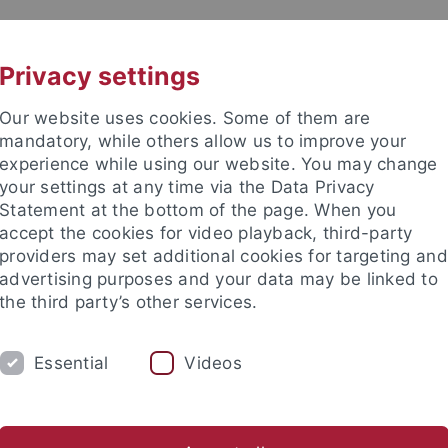
UNI A-Z
CONTACT
Privacy settings
Our website uses cookies. Some of them are
mandatory, while others allow us to improve your
experience while using our website. You may change
your settings at any time via the Data Privacy
Statement at the bottom of the page. When you
accept the cookies for video playback, third-party
providers may set additional cookies for targeting and
advertising purposes and your data may be linked to
the third party’s other services.
Essential
Videos
M
FORSCHUNG
EVENTS
FACHSC
 & Vordrucke
Fokus Südindien
»Gundert Chair« für Malaya