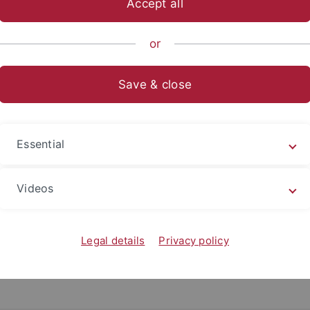
Accept all
anities
Departments
Asian and Oriental Studies
Indology
or
und Tamil Nadu
Save & close
ungen Ethnologie und Indologie des Asien-Orient-Instituts d
gt den Schwerpunkt auf die Region Kerala und die Sprache M
Essential
Semester sowie Sonderveranstaltungen im Rahmen des »
Gun
igten und inhaltlichen und regionalen Schwerpunkten der
Videos
ranstaltungen, Praktika und Studienaustauschmöglichkeite
Legal details
Privacy policy
eike Oberlin