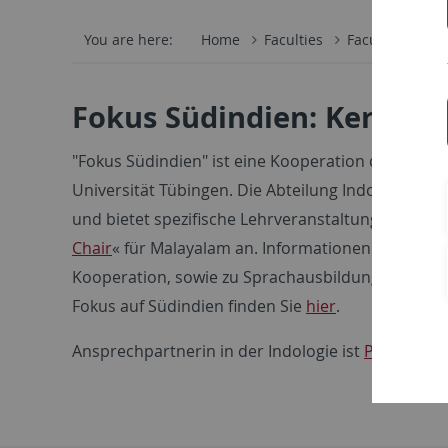
You are here:
Home
Faculties
Faculty of Hum
Fokus Südindien: Kerala 
"Fokus Südindien" ist eine Kooperation der Abteil
Universität Tübingen. Die Abteilung Indologie le
und bietet spezifische Lehrveranstaltungen im 
Chair
« für Malayalam an. Informationen zu Beteil
Kooperation, sowie zu Sprachausbildung, Lehrve
Fokus auf Südindien finden Sie
hier
.
Ansprechpartnerin in der Indologie ist
Prof. Dr. H