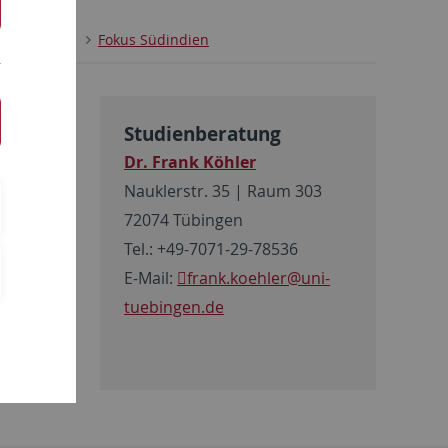
Studium
Fokus Südindien
Studienberatung
er
Dr. Frank Köhler
alayalam
Nauklerstr. 35 | Raum 303
dert
72074 Tübingen
Tel.: +49-7071-29-78536
n mit dem
E-Mail:
frank.koehler
@uni-
tuebingen.de