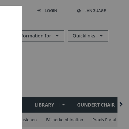
SEARCH
LOGIN
LANGUAGE
Information for
Quicklinks
HAFT
LIBRARY
GUNDERT CHAIR
lam
Exkusionen
Fächerkombination
Praxis Portal