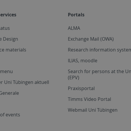
ervices
Portals
tatus
ALMA
e Design
Exchange Mail (OWA)
ce materials
Research information system
ILIAS, moodle
a menu
Search for persons at the Un
(EPV)
r Uni Tübingen aktuell
Praxisportal
Generale
Timms Video Portal
Webmail Uni Tübingen
of events