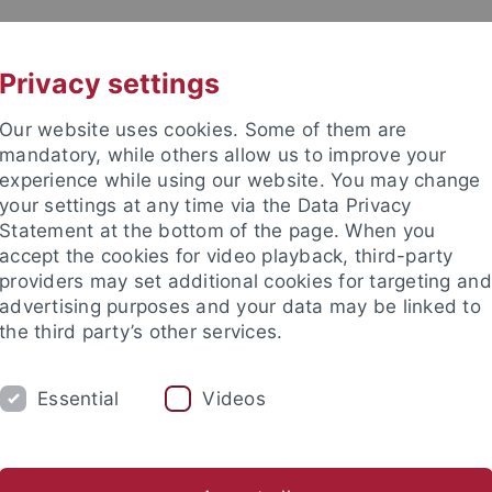
UNI A-Z
KONTAKT
Privacy settings
Our website uses cookies. Some of them are
mandatory, while others allow us to improve your
experience while using our website. You may change
your settings at any time via the Data Privacy
Statement at the bottom of the page. When you
accept the cookies for video playback, third-party
providers may set additional cookies for targeting and
advertising purposes and your data may be linked to
the third party’s other services.
KARRIERE
EQUITY
INTERNATIONA
Essential
Videos
 Engagement Strategie
Sharing Knowledge
ansfer
Innovation Grants