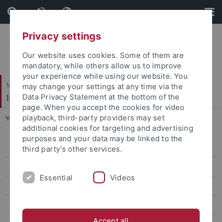
Skip
Skip
to
to
content
footer
Privacy settings
Our website uses cookies. Some of them are
mandatory, while others allow us to improve
your experience while using our website. You
Mathematisch-Naturwissenschaftliche Fakultät
may change your settings at any time via the
Institut für Evolution und Ökologie
Data Privacy Statement at the bottom of the
page. When you accept the cookies for video
playback, third-party providers may set
You are here:
Startseite
...
Zoologische Schausammlung
additional cookies for targeting and advertising
purposes and your data may be linked to the
Gruppe
third party’s other services.
AG Renz
Essential
Videos
Lehre
Zoologische Schausammlung
Accept all