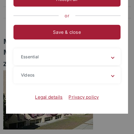
Beschreibung und Fotogalerie
Federsee
or
EvE
Save & close
Museum der Universität Tübingen
MUT
Essential
Zoologische Sammlung
Videos
Legal details
Privacy policy