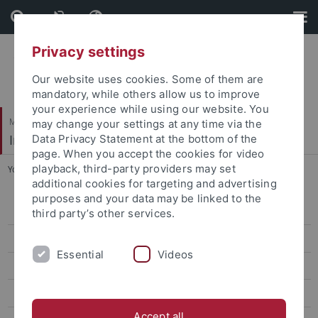
Skip
Skip
to
to
content
footer
Privacy settings
Our website uses cookies. Some of them are
mandatory, while others allow us to improve
your experience while using our website. You
Mathematisch-Naturwissenschaftliche Fakultät
may change your settings at any time via the
Institut für Evolution und Ökologie
Data Privacy Statement at the bottom of the
page. When you accept the cookies for video
playback, third-party providers may set
You are here:
Startseite
...
Initiative "Bunte Wiese"
additional cookies for targeting and advertising
purposes and your data may be linked to the
MitarbeiterInnen
third party’s other services.
Forschung
Essential
Videos
Lehre
Publikationen
Accept all