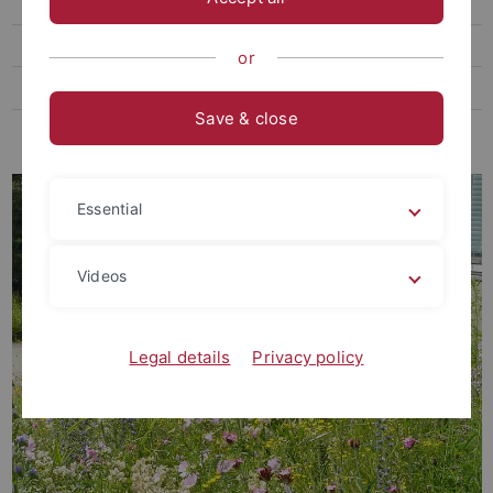
Abschlussarbeiten
Stellenangebote
or
Seminare
Save & close
Initiative "Bunte Wiese"
Essential
Videos
Legal details
Privacy policy