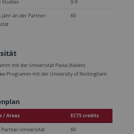
e Studies
0-9
 Jahr an der Partner-
60
ität
sität
m mit der Universität Pavia (Italien)
egree-Programm mit der University of Nottingham
enplan
 / Areas
ECTS credits
 Partner-Universität
60