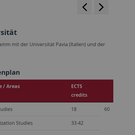
backwards
scroll
forward
sität
mm mit der Universität Pavia (Italien) und der
enplan
 / Areas
ECTS
credits
tudies
18
60
ization Studies
33-42