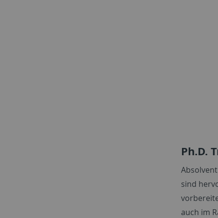
Ph.D. 
Absolvent
sind herv
vorbereit
auch im R