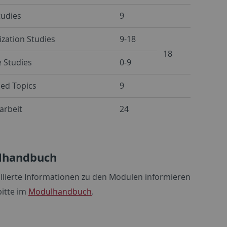
tudies
9
ization Studies
9-18
18
e Studies
0-9
ed Topics
9
arbeit
24
lhandbuch
illierte Informationen zu den Modulen informieren
bitte im
Modulhandbuch
.