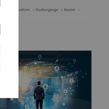
schaft
Studium
Studiengänge
Master