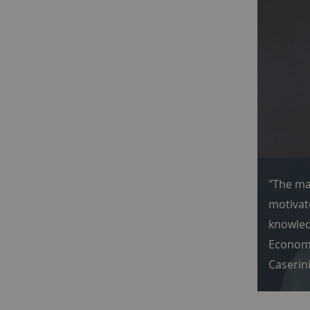
"The ma
motiva
knowled
Econom
Caserini