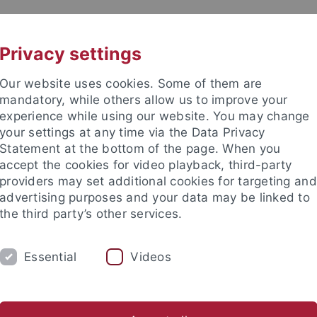
UNI A-Z
KONTAKT
Privacy settings
Our website uses cookies. Some of them are
mandatory, while others allow us to improve your
experience while using our website. You may change
your settings at any time via the Data Privacy
Statement at the bottom of the page. When you
e Fakultät
accept the cookies for video playback, third-party
wissenschaft
providers may set additional cookies for targeting and
advertising purposes and your data may be linked to
the third party’s other services.
Essential
Videos
E
FORSCHUNG
INTERNATIONAL
Studiengänge
Service & Beratung