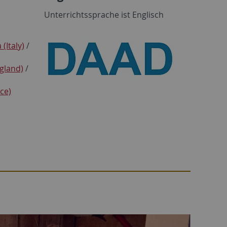
Unterrichtssprache ist Englisch
 (Italy)
/
gland)
/
nce)