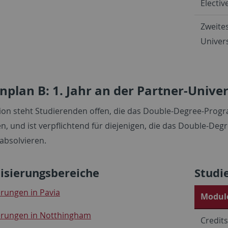
Electiv
Zweites
Univers
nplan B: 1. Jahr an der Partner-Univer
ion steht Studierenden offen, die das Double-Degree-Program
en, und ist verpflichtend für diejenigen, die das Double-D
absolvieren.
lisierungsbereiche
Studi
erungen in Pavia
Module
ierungen in Notthingham
Credits