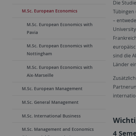
Die Studi
M.Sc. European Economics
Tübingen 
– entweder
M.Sc. European Economics with
University
Pavia
Frankreic
M.Sc. European Economics with
europäisc
Nottingham
sind die A
Länder ei
M.Sc. European Economics with
Aix-Marseille
Zusätzlic
Partnerun
M.Sc. European Management
internati
M.Sc. General Management
M.Sc. International Business
Wicht
M.Sc. Management and Economics
4 Sem