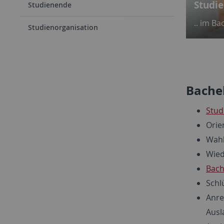
Studie
Studienende
.. im Ba
Studienorganisation
Bache
Stud
Orie
Wahl
Wied
Bach
Schl
Anr
Ausl