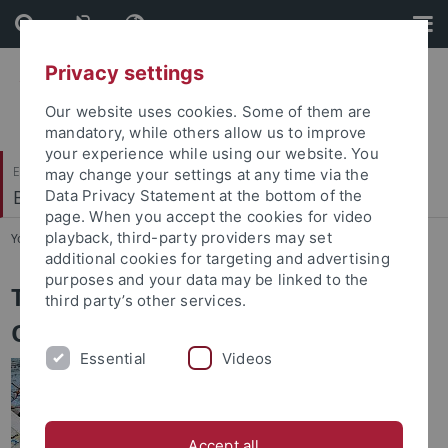
Skip
Skip
to
to
content
footer
Privacy settings
Our website uses cookies. Some of them are
mandatory, while others allow us to improve
your experience while using our website. You
Evangelisch-Theologische Fakultät
may change your settings at any time via the
Biblisch-Archäologisches Institut
Data Privacy Statement at the bottom of the
page. When you accept the cookies for video
playback, third-party providers may set
You are here:
Startseite
...
TAVO
additional cookies for targeting and advertising
purposes and your data may be linked to the
Tübinger Atlas des Vorderen
third party’s other services.
Orients (TAVO)
Essential
Videos
Der Sonderforschungsbereich
19 "Tübinger Atlas des
Vorderen Orients" der
Accept all