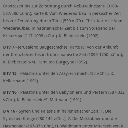
Bronzezeit bis zur Zerstörung durch Nebukadnezar II (3100-
587/586 v.Chr.); Karte II: Vom Wiederaufbau in persischer Zeit
bis zur Zerstörung durch Titus (539 v.-70 n.Chr.); Karte III: Vom
Wiederaufbau in hadrianischer Zeit bis zum Vorabend der
Kreuzzüge (117-1099 n.Chr.), K. Bieberstein (1992).
B IV 7
- Jerusalem: Baugeschichte. Karte IV: Von der Ankunft
der Kreuzfahrer bis in frühosmanische Zeit (1099-1750 n.Chr.),
K. Bieberstein/M. Hamilton Burgoyne (1992).
B IV 15
- Palästina unter den Assyrern (nach 732 v.Chr.), D.
Kellermann (1991).
B IV 16
- Palästina unter den Babyloniern und Persern (587-332
v.Chr.), K. Bieberstein/S. Mittmann (1991).
B V 16
- Syrien und Palästia in hellenistischer Zeit. 1. Die
Syrischen Kriege (280-145 v.Chr.); 2. Die Makkabäer und die
Hasmonäer (167-37 v.Chr.), H. Waldmann unter Mitarbeit von R.