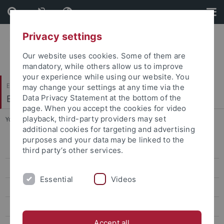
Skip
Skip
to
to
content
footer
Privacy settings
Our website uses cookies. Some of them are
mandatory, while others allow us to improve
your experience while using our website. You
Evangelisch-Theologische Fakultät
may change your settings at any time via the
Biblisch-Archäologisches Institut
Data Privacy Statement at the bottom of the
page. When you accept the cookies for video
playback, third-party providers may set
You are here:
Startseite
...
Logo
additional cookies for targeting and advertising
purposes and your data may be linked to the
Ortslage
third party’s other services.
Ziele
Essential
Videos
Projekt
Team
Accept all