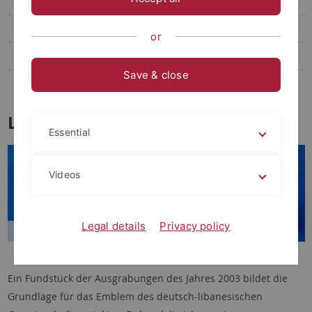
Ergebnisse
Publikationen
or
Logo
Save & close
Kontakt
Logo
Essential
Videos
Legal details
Privacy policy
Skarabäus TB03:84
Ein Fundstück der Ausgrabungen des Jahres 2003 bildet die
Grundlage für das Emblem des deutsch-libanesischen