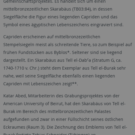
Gemeinschaftsprojektes. Es handelt sich um einen
mittelbronzezeitlichen Skarabäus (TB03:84), in dessen
Siegelfläche die Figur eines liegenden Capriden und das
Symbol eines ägyptischen Lebenszeichens eingraviert sind.
Capriden erscheinen auf mittelbronzezeitlichen
Stempelsiegeln meist als schreitende Tiere, so zum Beispiel auf
frühen Fundstücken aus Byblos*. Seltener sind sie liegend
c
dargestellt. Ein Skarabäus aus Tell el-Dab
a (Stratum G, ca.
1740-1710 v. Chr.) steht dem Exemplar aus Tell el-Burak sehr
nahe, weil seine Siegelfläche ebenfalls einen liegenden
Capriden mit Lebenszeichen zeigt**.
Katar Abed, Mitarbeiterin des Grabungsprojektes von der
American University of Beirut, hat den Skarabäus von Tell el-
Burak im Bereich des mittelbronzezeitlichen Palastes
aufgefunden und zwar in einer Füllschicht seines östlichen
Eckraumes (Raum 3). Die Zeichnung des Emblems von Tell el-
Burak fertigte Tobias Schneider (Tübingen) an.