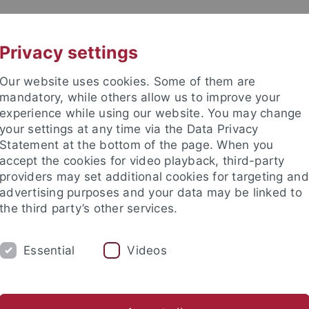
UNI A-Z
KONTAKT
Privacy settings
Our website uses cookies. Some of them are
mandatory, while others allow us to improve your
experience while using our website. You may change
your settings at any time via the Data Privacy
Statement at the bottom of the page. When you
akultät
accept the cookies for video playback, third-party
providers may set additional cookies for targeting and
advertising purposes and your data may be linked to
the third party’s other services.
Essential
Videos
EHRE
FORSCHUNG
INSTITUTE
sches Zentralinstitut
Organische Chemie
Didaktik der Ch