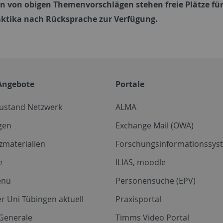
 von obigen Themenvorschlägen stehen freie Plätze für
ktika nach Rücksprache zur Verfügung.
Angebote
Portale
zustand Netzwerk
ALMA
gen
Exchange Mail (OWA)
zmaterialien
Forschungsinformationssyst
e
ILIAS, moodle
enü
Personensuche (EPV)
r Uni Tübingen aktuell
Praxisportal
Generale
Timms Video Portal