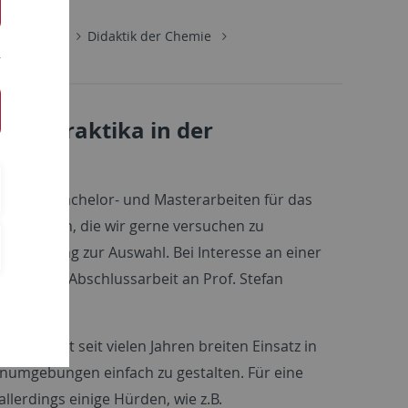
Institute
Didaktik der Chemie
ungspraktika in der
irische Bachelor- und Masterarbeiten für das
schlägen, die wir gerne versuchen zu
r Abteilung zur Auswahl. Bei Interesse an einer
visierten Abschlussarbeit an Prof. Stefan
AR) findet seit vielen Jahren breiten Einsatz in
numgebungen einfach zu gestalten. Für eine
llerdings einige Hürden, wie z.B.