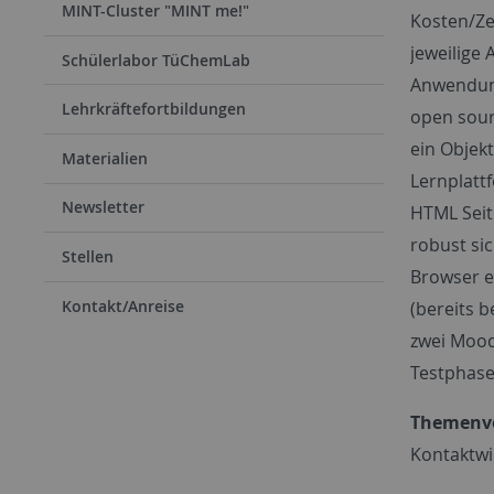
MINT-Cluster "MINT me!"
Kosten/Ze
jeweilige
Schülerlabor TüChemLab
Anwendung
Lehrkräftefortbildungen
open sour
ein Objekt
Materialien
Lernplatt
Newsletter
HTML Seit
robust sic
Stellen
Browser e
Kontakt/Anreise
(bereits b
zwei Mood
Testphase
Themenvo
Kontaktwi