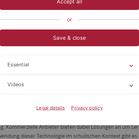
Accept all
sch-Naturwissenschaftliche Fakultät
Fachbereiche
Chemie
or
Save & close
or- und Masterarbeiten sowie Vertief
edidaktik
Essential
teilung Chemiedidaktik können konzeptionelle und/oder emp
n Gymnasien angefertigt werden. Neben eigenen Themenvor
Videos
htigen, stehen Inhalte aus aktuellen Forschungsprojekten de
arbeit wenden Sie sich bitte 3-4 Monate vor Beginn Ihrer an
.
Legal details
Privacy policy
rschlag Vertiefungspraktikum (VPC):
"Augmented Reality (
ng. Kommerzielle Anbieter bieten dabei Lösungen an um Ler
wendung dieser Technologie im schulischen Kontext gibt es a