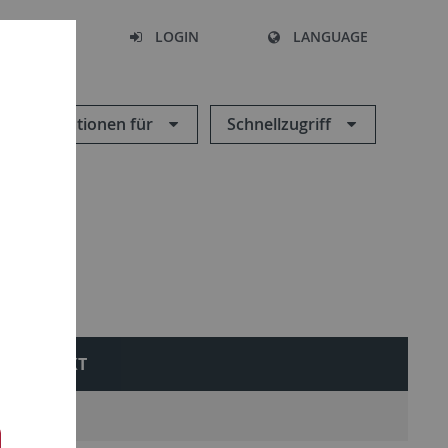
SEARCH
LOGIN
LANGUAGE
Informationen für
Schnellzugriff
KONTAKT
emie