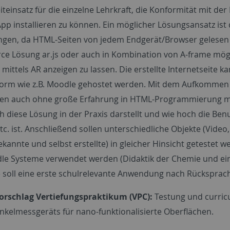
iteinsatz für die einzelne Lehrkraft, die Konformität mit 
 App installieren zu können. Ein möglicher Lösungsansatz i
en, da HTML-Seiten von jedem Endgerät/Browser gelesen we
ce Lösung ar.js oder auch in Kombination von A-frame mö
 mittels AR anzeigen zu lassen. Die erstellte Internetseite 
form wie z.B. Moodle gehostet werden. Mit dem Aufkommen v
en auch ohne große Erfahrung in HTML-Programmierung mög
h diese Lösung in der Praxis darstellt und wie hoch die Ben
tc. ist. Anschließend sollen unterschiedliche Objekte (Vide
ekannte und selbst erstellte) in gleicher Hinsicht getestet w
le Systeme verwendet werden (Didaktik der Chemie und ein
 soll eine erste schulrelevante Anwendung nach Rücksprache
rschlag Vertiefungspraktikum (VPC):
Testung und curric
nkelmessgeräts für nano-funktionalisierte Oberflächen.