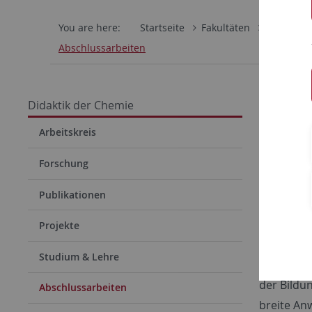
You are here:
Startseite
Fakultäten
Mathemati
Abschlussarbeiten
Bachel
Didaktik der Chemie
Chemi
Arbeitskreis
In der Ab
Forschung
Lehramt a
berücksic
Publikationen
Abschlusss
Projekte
Schwarzer
Studium & Lehre
Themenvo
der Bildu
Abschlussarbeiten
breite An