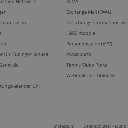
zustand Netzwerk
ALMA
gen
Exchange Mail (OWA)
zmaterialien
Forschungsinformationssyst
e
ILIAS, moodle
enü
Personensuche (EPV)
r Uni Tübingen aktuell
Praxisportal
Generale
Timms Video Portal
Webmail Uni Tübingen
ltungskalender Uni
Impressum
Datenschutzerklärung