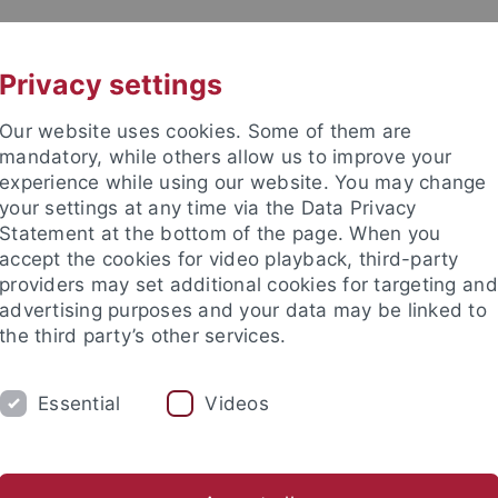
UNI A-Z
KONTAKT
Privacy settings
Our website uses cookies. Some of them are
mandatory, while others allow us to improve your
experience while using our website. You may change
your settings at any time via the Data Privacy
Statement at the bottom of the page. When you
akultät
accept the cookies for video playback, third-party
 Physik
providers may set additional cookies for targeting and
advertising purposes and your data may be linked to
the third party’s other services.
Essential
Videos
SEMINARE
KONTAKT
AG Reinhardt
AG Roth
AG Schopohl
AG Vogelsang