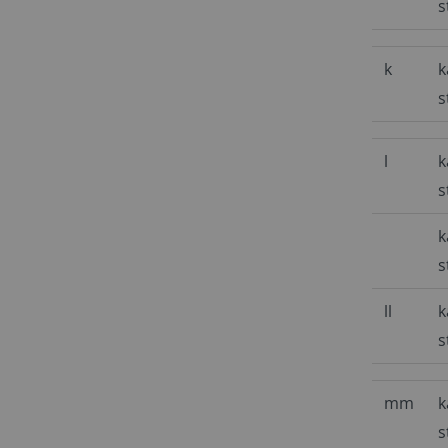
s
k
k
s
l
k
s
k
s
ll
k
s
mm
k
s