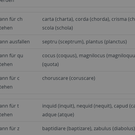
ann für ch
carta (charta), corda (chorda), crisma (c
tehen
scola (schola)
ann ausfallen
septru (sceptrum), plantus (planctus)
ann für qu
cocus (coquus), magnilocus (magniloquus
tehen
(quota)
ann für c
choruscare (coruscare)
tehen
ann für t
inquid (inquit), nequid (nequit), capud (c
tehen
adque (atque)
ann für z
baptidiare (baptizare), zabulus (diabolus)