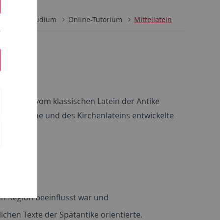
hichte
Studium
Online-Tutorium
Mittellatein
 sich stark vom klassischen Latein der Antike
en Sprache und des Kirchenlateins entwickelte
 hielt
en Region beeinflusst war und
lichen Texte der Spätantike orientierte.