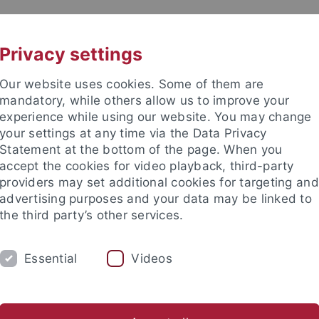
UNI A-Z
KONTAKT
Privacy settings
Our website uses cookies. Some of them are
mandatory, while others allow us to improve your
experience while using our website. You may change
your settings at any time via the Data Privacy
Statement at the bottom of the page. When you
accept the cookies for video playback, third-party
hte
providers may set additional cookies for targeting and
advertising purposes and your data may be linked to
the third party’s other services.
Essential
Videos
UM
FORSCHUNG
RUND UMS MITTELA
atung
Arbeiten