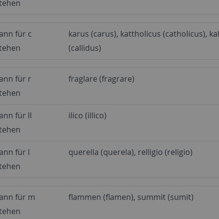
tehen
ann für c
karus (carus), kattholicus (catholicus), ka
tehen
(callidus)
ann für r
fraglare (fragrare)
tehen
ann für ll
ilico (illico)
tehen
ann für l
querella (querela), relligio (religio)
tehen
ann für m
flammen (flamen), summit (sumit)
tehen