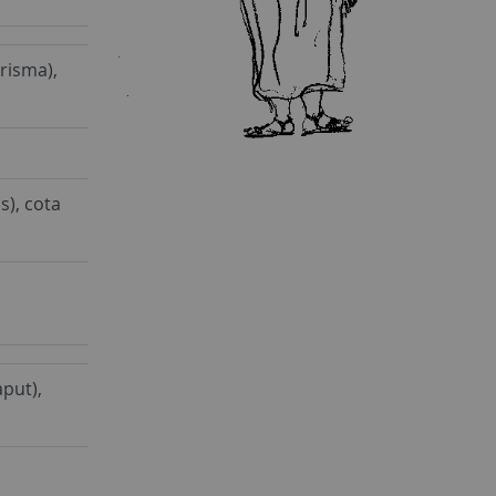
hrisma),
), cota
aput),