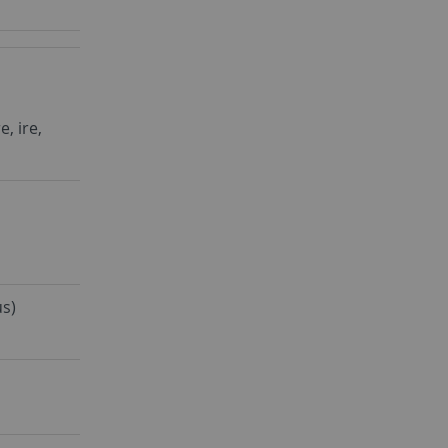
, ire,
us)