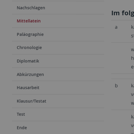
Nachschlagen
Im fol
Mittellatein
a
k
Paläographie
s
Chronologie
w
h
Diplomatik
e
Abkürzungen
b
k
Hausarbeit
v
Klausur/Testat
w
Test
k
v
Ende
w