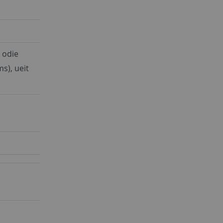
, odie
s), ueit