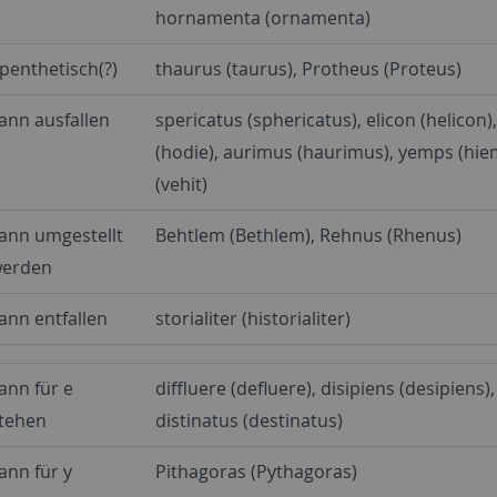
hornamenta (ornamenta)
penthetisch(?)
thaurus (taurus), Protheus (Proteus)
ann ausfallen
spericatus (sphericatus), elicon (helicon)
(hodie), aurimus (haurimus), yemps (hiem
(vehit)
ann umgestellt
Behtlem (Bethlem), Rehnus (Rhenus)
erden
ann entfallen
storialiter (historialiter)
ann für e
diffluere (defluere), disipiens (desipiens),
tehen
distinatus (destinatus)
ann für y
Pithagoras (Pythagoras)