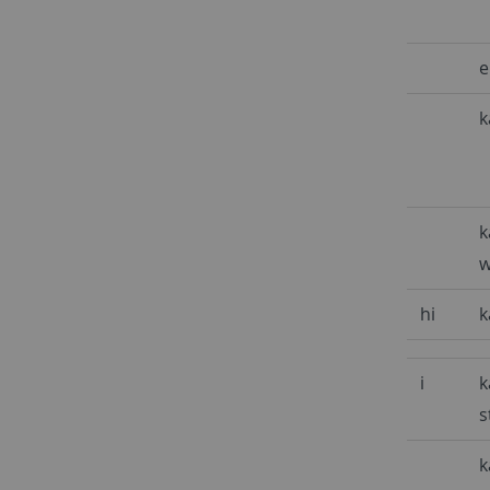
e
k
k
w
hi
k
i
k
s
k