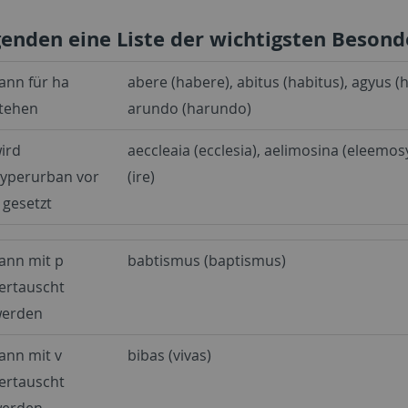
genden eine Liste der wichtigsten Besond
ann für ha
abere (habere), abitus (habitus), agyus (h
tehen
arundo (harundo)
ird
aeccleaia (ecclesia), aelimosina (eleemosy
yperurban vor
(ire)
 gesetzt
ann mit p
babtismus (baptismus)
ertauscht
erden
ann mit v
bibas (vivas)
ertauscht
erden