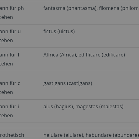
ann für ph
fantasma (phantasma), filomena (philom
tehen
ann für u
fictus (uictus)
tehen
ann für f
Affrica (Africa), edifficare (edificare)
tehen
ann für c
gastigans (castigans)
tehen
ann für i
aius (hagius), magestas (maiestas)
tehen
rothetisch
heiulare (eiulare), habundare (abundare)