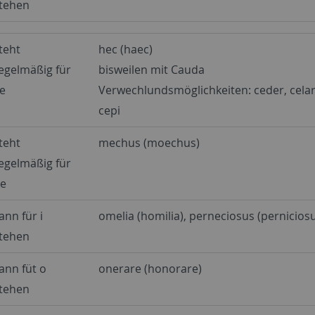
tehen
teht
hec (haec)
egelmäßig für
bisweilen mit Cauda
e
Verwechlundsmöglichkeiten: ceder, celare
cepi
teht
mechus (moechus)
egelmäßig für
e
ann für i
omelia (homilia), perneciosus (pernicios
tehen
ann füt o
onerare (honorare)
tehen