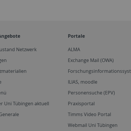
Angebote
Portale
zustand Netzwerk
ALMA
gen
Exchange Mail (OWA)
zmaterialien
Forschungsinformationssyst
e
ILIAS, moodle
enü
Personensuche (EPV)
r Uni Tübingen aktuell
Praxisportal
Generale
Timms Video Portal
Webmail Uni Tübingen