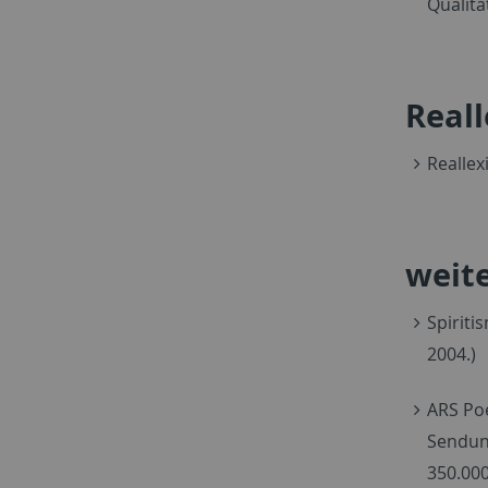
Qualitä
Real
Reallex
weite
Spiriti
2004.)
ARS Poe
Sendung
350.000.