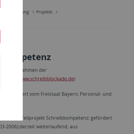
e
Forschung
Projekte
edekompetenz
 (VHB) im Rahmen der
er 2000:
www.schreibblockade.de
)
n, gefördert vom Freistaat Bayern; Personal- und
 Rhetorik; Teilprojekt Schreibkompetenz: gefördert
3-2006);derzeit weiterlaufend, aus