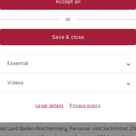
Accept all
ische Fakultät
...
Neuere deutsche Literatur
Mitarbeitend
or
Save & close
chlossene Projekte
elle Rhetorik: Schreib- und R
Essential
rojekt in der Pilotphase der Virtuellen Hochschule Bayern
of Key Qualifications (Volumen 76.000 ; seit Sommersemest
Videos
dte Rhetorik - Redekompetenz (Virtuelle Hochschule Bayer
tel, bis 2003)
Legal details
Privacy policy
le Rhetorik (in Kooperation mit dem Seminar für allgemeine
as Land Baden-Württemberg, Personal- und Sachmittel; 200