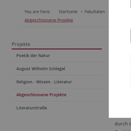
You are here:
Startseite
Fakultäten
Philosoph
Abgeschlossene Projekte
Abges
Projekte
Virtu
Poetik der Natur
Modellp
August Wilhelm Schlegel
School 
Religion - Wissen - Literatur
Angewan
Abgeschlossene Projekte
Sachmit
Literaturstraße
Virtuel
durch d