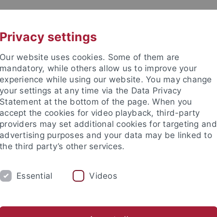
UNI A-Z
KONTAKT
Privacy settings
Our website uses cookies. Some of them are
mandatory, while others allow us to improve your
experience while using our website. You may change
your settings at any time via the Data Privacy
Statement at the bottom of the page. When you
accept the cookies for video playback, third-party
rg Braungart
providers may set additional cookies for targeting and
advertising purposes and your data may be linked to
the third party’s other services.
Essential
Videos
ATIONALES
SERVICE/DOWNLOADS
n