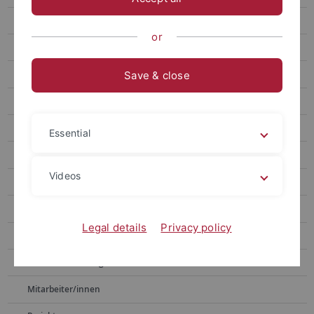
Justyna Gołąbek
or
Mariia Ivanytska
Aleksandra Konarzewska
Save & close
Samra Mujanić
Tatiana Perevozchikova
Essential
Olena Saikovska
Videos
Schamma Schahadat
Lebenslauf
Legal details
Privacy policy
Veranstaltungen
Lehrveranstaltungen in früheren Semestern
Mitarbeiter/innen