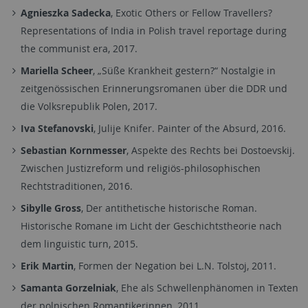
Agnieszka Sadecka
, Exotic Others or Fellow Travellers?
Representations of India in Polish travel reportage during
the communist era, 2017.
Mariella Scheer
, „Süße Krankheit gestern?“ Nostalgie in
zeitgenössischen Erinnerungsromanen über die DDR und
die Volksrepublik Polen, 2017.
Iva Stefanovski
, Julije Knifer. Painter of the Absurd, 2016.
Sebastian Kornmesser
, Aspekte des Rechts bei Dostoevskij.
Zwischen Justizreform und religiös-philosophischen
Rechtstraditionen, 2016.
Sibylle Gross
, Der antithetische historische Roman.
Historische Romane im Licht der Geschichtstheorie nach
dem linguistic turn, 2015.
Erik Martin
, Formen der Negation bei L.N. Tolstoj, 2011.
Samanta Gorzelniak
, Ehe als Schwellenphänomen in Texten
der polnischen Romantikerinnen, 2011.