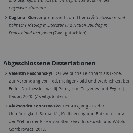
und Gefängnis. Der Körper als begrenzter Raum in der
Gegenwartsliteratur
.
Caglanur Gencer
promoviert zum Thema
Ästhetizismus und
politische Ideologie: Literatur und Nation Building in
Deutschland und Japan
(Zweitgutachten)
Abgeschlossene Dissertationen
Valentin Peschanskyi
, Der weibliche Leichnam als Ikone.
Zur Verbindung von Tod, (Heiligen-)Bild und Weiblichkeit bei
Fedor Dostoevskij, Vasilij Perov, Ivan Turgenev und Evgenij
Bauėr, 2020. (Zweitgutchten).
Aleksandra Konarzewska
, Der Ausgang aus der
Unmündigkeit. Sexualität, Kultivierung und Entzauberung
der Welt in der Prosa von Stanisław Brzozowski und Witold
Gombrowicz, 2019.