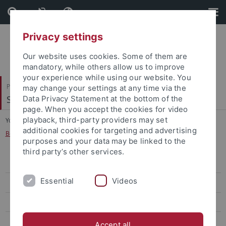
Skip
Skip
to
to
content
footer
Privacy settings
Our website uses cookies. Some of them are
mandatory, while others allow us to improve
your experience while using our website. You
Philosophische Fakultät
may change your settings at any time via the
Slavisches Seminar
Data Privacy Statement at the bottom of the
page. When you accept the cookies for video
playback, third-party providers may set
You are here:
Startseite
...
additional cookies for targeting and advertising
Betreute und abgeschlossene Promotionen
purposes and your data may be linked to the
third party’s other services.
Simona Barazi
Essential
Videos
Linda Böhm-Czuczkowski
Natalia Borisova
Anja Gattnar
Accept all