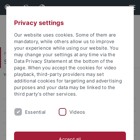
Skip
Skip
to
to
content
footer
Privacy settings
Our website uses cookies. Some of them are
mandatory, while others allow us to improve
your experience while using our website. You
Philosophische Fakultät
may change your settings at any time via the
Slavisches Seminar
Data Privacy Statement at the bottom of the
page. When you accept the cookies for video
playback, third-party providers may set
You are here:
Startseite
...
Konferenzen
additional cookies for targeting and advertising
purposes and your data may be linked to the
Simona Barazi
third party’s other services.
Linda Böhm-Czuczkowski
Essential
Videos
Natalia Borisova
Anja Gattnar
Accept all