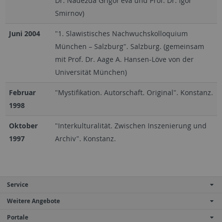
Dr. Nadežda Grigor'eva und Prof. Dr. Igor'
Smirnov)
Juni 2004
"1. Slawistisches Nachwuchskolloquium
München – Salzburg". Salzburg. (gemeinsam
mit Prof. Dr. Aage A. Hansen-Löve von der
Universität München)
Februar
"Mystifikation. Autorschaft. Original". Konstanz.
1998
Oktober
"Interkulturalität. Zwischen Inszenierung und
1997
Archiv". Konstanz.
Service
Weitere Angebote
Portale