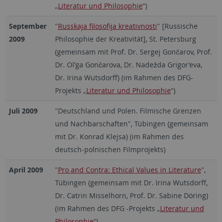
„
Literatur und Philosophie
“)
September
"
Russkaja filosofija kreativnosti
" [Russische
2009
Philosophie der Kreativität], St. Petersburg
(gemeinsam mit Prof. Dr. Sergej Gončarov, Prof.
Dr. Ol’ga Gončarova, Dr. Nadežda Grigor’eva,
Dr. Irina Wutsdorff) (im Rahmen des DFG-
Projekts „
Literatur und Philosophie
“)
Juli 2009
"Deutschland und Polen. Filmische Grenzen
und Nachbarschaften", Tübingen (gemeinsam
mit Dr. Konrad Klejsa) (im Rahmen des
deutsch-polnischen Filmprojekts)
April 2009
"
Pro and Contra: Ethical Values in Literature
",
Tübingen (gemeinsam mit Dr. Irina Wutsdorff,
Dr. Catrin Misselhorn, Prof. Dr. Sabine Döring)
(im Rahmen des DFG -Projekts „
Literatur und
Philosophie
“)