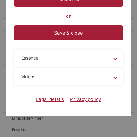
Justyna Gołąbek
Mariia Ivanytska
or
Aleksandra Konarzewska
Save & close
Samra Mujanić
Tatiana Perevozchikova
Essential
Olena Saikovska
Schamma Schahadat
Videos
Lebenslauf
Veranstaltungen
Legal details
Privacy policy
Lehrveranstaltungen in früheren Semestern
Mitarbeiter/innen
Projekte