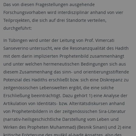
Das von diesen Fragestellungen ausgehende
Forschungsvorhaben wird interdisziplinär anhand von vier
Teilprojekten, die sich auf drei Standorte verteilen,
durchgeführt:
In Tübingen wird unter der Leitung von Prof. Vimercati
Sanseverino untersucht, wie die Resonanzqualität des Hadith
mit dem darin implizierten Prophetenbild zusammenhängt
und unter welchen hermeneutischen Bedingungen sich aus
diesem Zusammenhang das sinn- und orientierungsstiftende
Potenzial des Hadiths erschließt bzw. sich eine Diskrepanz zu
zeitgenössischen Lebenswelten ergibt, die eine solche
Erschließung beeinträchtigt. Dazu gehört 1) eine Analyse der
Artikulation von Identitäts- bzw. Alteritätsdiskursen anhand
von Prophetenbildern in der zeitgenössischen Sira-Literatur
(narrativ-heilsgeschichtliche Darstellung vom Leben und
Wirken des Propheten Muhammad) (Besnik Sinani) und 2) eine
kritische Erörterung des muškil al-ḥadīṯ Ansatzes, also des