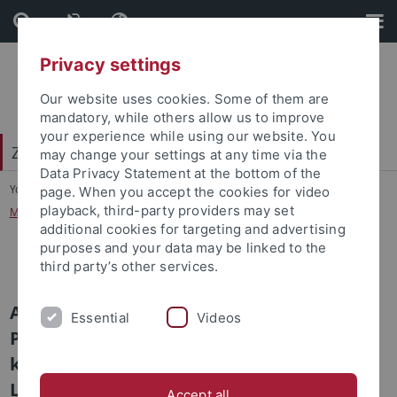
Skip
Skip
to
to
content
footer
Privacy settings
Our website uses cookies. Some of them are
mandatory, while others allow us to improve
your experience while using our website. You
Zentrum für Islamische Theologie (ZITh)
may change your settings at any time via the
Data Privacy Statement at the bottom of the
You are here:
Startseite
...
page. When you accept the cookies for video
playback, third-party providers may set
Mit dem Propheten Muhammad ins Gespräch kommen?
additional cookies for targeting and advertising
purposes and your data may be linked to the
Mit dem Propheten Muhammad ins Gespräch kommen?
third party’s other services.
AIWG- Forschungsgruppe: Mit dem
Essential
Videos
Propheten Muhammad ins Gespräch
kommen? Der Hadith zwischen
Lebensbedeutsamkeit und Diskrepanz in
Accept all