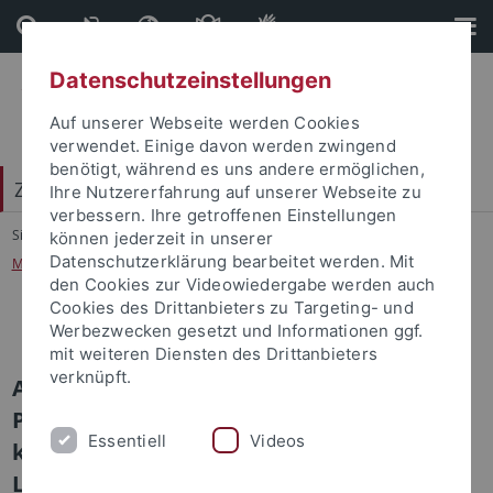
Direkt
Direkt
zum
zur
Inhalt
Fußleiste
Datenschutzeinstellungen
Auf unserer Webseite werden Cookies
verwendet. Einige davon werden zwingend
benötigt, während es uns andere ermöglichen,
Zentrum für Islamische Theologie (ZITh)
Ihre Nutzererfahrung auf unserer Webseite zu
verbessern. Ihre getroffenen Einstellungen
Sie sind hier:
Startseite
...
können jederzeit in unserer
Datenschutzerklärung bearbeitet werden. Mit
Mit dem Propheten Muhammad ins Gespräch kommen?
den Cookies zur Videowiedergabe werden auch
Cookies des Drittanbieters zu Targeting- und
Mit dem Propheten Muhammad ins Gespräch kommen?
Werbezwecken gesetzt und Informationen ggf.
mit weiteren Diensten des Drittanbieters
verknüpft.
AIWG- Forschungsgruppe: Mit dem
Propheten Muhammad ins Gespräch
Essentiell
Videos
kommen? Der Hadith zwischen
Lebensbedeutsamkeit und Diskrepanz in