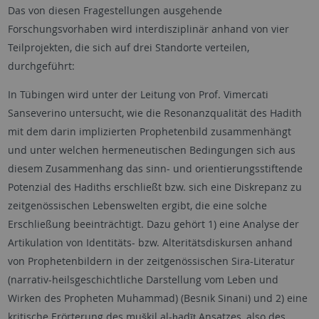
Das von diesen Fragestellungen ausgehende
Forschungsvorhaben wird interdisziplinär anhand von vier
Teilprojekten, die sich auf drei Standorte verteilen,
durchgeführt:
In Tübingen wird unter der Leitung von Prof. Vimercati
Sanseverino untersucht, wie die Resonanzqualität des Hadith
mit dem darin implizierten Prophetenbild zusammenhängt
und unter welchen hermeneutischen Bedingungen sich aus
diesem Zusammenhang das sinn- und orientierungsstiftende
Potenzial des Hadiths erschließt bzw. sich eine Diskrepanz zu
zeitgenössischen Lebenswelten ergibt, die eine solche
Erschließung beeinträchtigt. Dazu gehört 1) eine Analyse der
Artikulation von Identitäts- bzw. Alteritätsdiskursen anhand
von Prophetenbildern in der zeitgenössischen Sira-Literatur
(narrativ-heilsgeschichtliche Darstellung vom Leben und
Wirken des Propheten Muhammad) (Besnik Sinani) und 2) eine
kritische Erörterung des muškil al-ḥadīṯ Ansatzes, also des