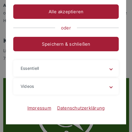
Ansprechpartner
, die bei auftretenden Fragen und
Alle akzeptieren
organisatorischen Belangen eine individuelle und vertrauliche
Hilfestellung leisten.
oder
Kontakt
Speichern & schließen
Liebermeisterstraße 18
72076 Tübingen
Essentiell
Videos
Impressum
Datenschutzerklärung