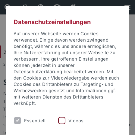
Direkt
Direkt
zum
zur
Inhalt
Fußleiste
Datenschutzeinstellungen
Auf unserer Webseite werden Cookies
verwendet. Einige davon werden zwingend
benötigt, während es uns andere ermöglichen,
Zentrum für Islamische Theologie (ZITh)
Ihre Nutzererfahrung auf unserer Webseite zu
verbessern. Ihre getroffenen Einstellungen
Sie sind hier:
Startseite
...
Studienfachberatung
können jederzeit in unserer
Datenschutzerklärung bearbeitet werden. Mit
den Cookies zur Videowiedergabe werden auch
Studienfachberatung
Cookies des Drittanbieters zu Targeting- und
Werbezwecken gesetzt und Informationen ggf.
Neben der
Zentralen Studienberatung
der Universität
mit weiteren Diensten des Drittanbieters
Tübingen haben Studieninteressierte der Islamischen
verknüpft.
Theologie am ZITh zusätzlich die Möglichkeit, zu Aufbau und
Inhalten des Studiums die
Studienfachberatung
am Zentrum
Essentiell
Videos
selbst wahrzunehmen. Bereits eingeschriebenen Studierenden
bietet das ZITh darüber hinaus
studiengangsspezifische