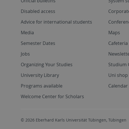
Official bulletins
System s
Disabled access
Corporat
Advice for international students
Conferen
Media
Maps
Semester Dates
Cafeteri
Jobs
Newslette
Organizing Your Studies
Studium 
University Library
Uni shop
Programs available
Calendar 
Welcome Center for Scholars
© 2026 Eberhard Karls Universität Tübingen, Tübingen