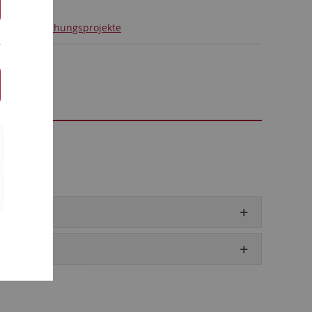
ung
Forschungsprojekte
logie