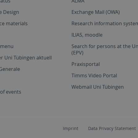
tatus
ALMA
e Design
Exchange Mail (OWA)
ce materials
Research information system
ILIAS, moodle
a menu
Search for persons at the Un
(EPV)
r Uni Tübingen aktuell
Praxisportal
Generale
Timms Video Portal
Webmail Uni Tübingen
of events
Imprint
Data Privacy Statement