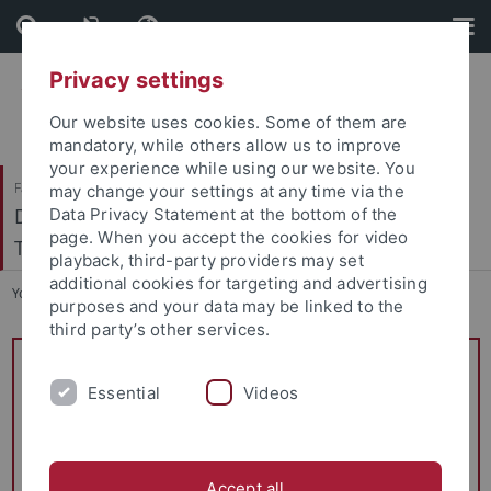
Skip
Skip
to
to
content
footer
Privacy settings
Our website uses cookies. Some of them are
mandatory, while others allow us to improve
your experience while using our website. You
Faculty of Catholic Theology
may change your settings at any time via the
Dogmatik, Dogmengeschichte und Ökumenische
Data Privacy Statement at the bottom of the
page. When you accept the cookies for video
Theologie
playback, third-party providers may set
additional cookies for targeting and advertising
You are here:
Home
...
Lehrveranstaltungen
purposes and your data may be linked to the
third party’s other services.
Verbindliche Informationen zu den einzelnen
Essential
Videos
Lehrveranstaltungen finden Sie auf
Alma
.
GK: Grundkurs / VL: Vorlesung
/ VLV: Vertiefungslehrveranstaltung / HS: Hauptseminar /
OS: Oberseminar / KOLL: Kolloquium
Accept all