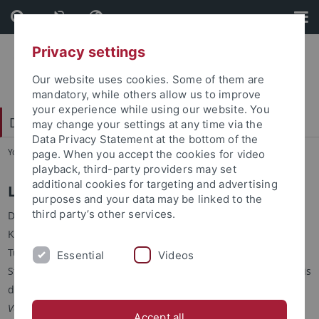
Skip
Skip
to
to
content
footer
Privacy settings
Our website uses cookies. Some of them are
mandatory, while others allow us to improve
your experience while using our website. You
Dr. Eberle Zentrum für digitale Kompetenzen
may change your settings at any time via the
Data Privacy Statement at the bottom of the
You are here:
Home
...
Wintersemester 2021/22
page. When you accept the cookies for video
playback, third-party providers may set
additional cookies for targeting and advertising
Lehrangebot Wintersemester 2021/22
purposes and your data may be linked to the
third party’s other services.
Das Dr. Eberle Zentrum für digitale Kompetenzen bietet in
Kooperation mit anderen Einrichtungen der Universität
Tübingen Kurse zum Erwerb digitaler Kompetenzen für
Essential
Videos
Studierende aller Fachrichtungen an. Im Vorlesungsverzeichnis
des Alma-Portals finden Sie unsere Kurse unter
Außerfakultäre
Veranstaltungen > Informations-, Kommunikations- und
Accept all