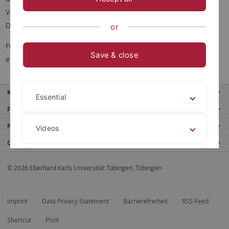
Veröffentlichungen der entsprechenden Modulkonferenzen.
Diese finden Sie im Bereich
Studium der Fakultät
.
or
Für Sonderprüfungsformen kontaktieren Sie bitte die
Save & close
entsprechende Person aus dem
Team
des Lehrstuhls.
Key services
Essential
Further services
Portals
Videos
Contact us
Legal details
Privacy policy
© 2026 Eberhard Karls Universität Tübingen, Tübingen
Imprint
Data Privacy Statement
Barrierefreiheit
RSS-Feed
Shortcut
Print