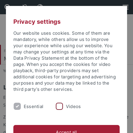
Skip
Skip
to
to
content
footer
Privacy settings
Our website uses cookies. Some of them are
mandatory, while others allow us to improve
your experience while using our website. You
Faculty of Catholic Theology
may change your settings at any time via the
Mittlere und Neuere Kirchengeschichte
Data Privacy Statement at the bottom of the
page. When you accept the cookies for video
playback, third-party providers may set
You are here:
Home
...
Studium
additional cookies for targeting and advertising
purposes and your data may be linked to the
Lehrveranstaltungen und Prüfungen
third party’s other services.
Eine ausführliche Darstellung der Lehrveranstaltungen finden
Sie auf Alma.
Essential
Videos
Zu den Prüfungsmodalitäten für das Fach Mittlere und Neuere
Kirchengeschichte beachten Sie bitte die Informationen aus
den Prüfungsordnungen, den Modulhandbüchern und den
Accept all