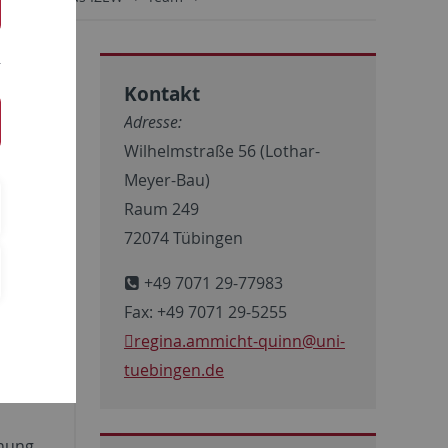
Kontakt
Adresse:
Wilhelmstraße 56 (Lothar-
es
Meyer-Bau)
orin
Raum 249
72074 Tübingen
+49 7071 29-77983
Fax: +49 7071 29-5255
s vom
regina.ammicht-quinn
@uni-
it der
tuebingen.de
d des
chung