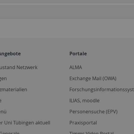
Angebote
Portale
zustand Netzwerk
ALMA
gen
Exchange Mail (OWA)
zmaterialien
Forschungsinformationssyst
e
ILIAS, moodle
enü
Personensuche (EPV)
r Uni Tübingen aktuell
Praxisportal
Generale
Timms Video Portal