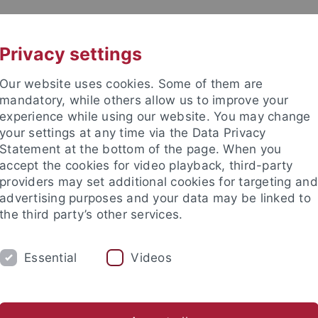
UNI A-Z
KONTAKT
Privacy settings
Our website uses cookies. Some of them are
mandatory, while others allow us to improve your
experience while using our website. You may change
your settings at any time via the Data Privacy
 für Ethik in den Wissenschaft
Statement at the bottom of the page. When you
accept the cookies for video playback, third-party
providers may set additional cookies for targeting and
advertising purposes and your data may be linked to
the third party’s other services.
RE
PUBLIKATIONEN
BIBLIOTHEK
Essential
Videos
EW
Anfahrt
Jahresrückblicke
Förderverein
Stellena
nd Institute
Internationales Zentrum für Ethik in den Wissensc