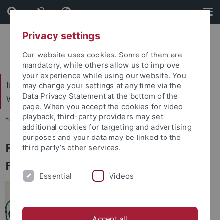
Skip
Skip
to
to
content
footer
Privacy settings
Our website uses cookies. Some of them are
mandatory, while others allow us to improve
your experience while using our website. You
Internationales Zentrum für Ethik in den
may change your settings at any time via the
Data Privacy Statement at the bottom of the
Wissenschaften (IZEW)
page. When you accept the cookies for video
playback, third-party providers may set
You are here:
Startseite
...
Co-laborative Forschung & Innovation
additional cookies for targeting and advertising
purposes and your data may be linked to the
Forschungsgruppe: Co-laborative
third party’s other services.
Forschung und Innovation
Essential
Videos
Accept all