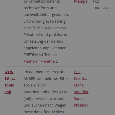
privatheitsschonend,
Krampe
FKZ
rechtskonform und
16KIS2120
nachvollziehbar gestalten.
Erforschung eyetracking-
spezifischer Aspekte von
Privatheit und praktische
Umsetzung der daraus
abgeleiten Implikationen.
PRETINA ist Teil der
Plattform Privatheit
.
IZEW
Im Rahmen des Projekts
Lisa
Ethics
ANKER sammeln wir Ethik-
Koeritz
,
Tools
Tools, die von
Mone
Lab
Mitarbeitenden des IZEW
Spindler
,
(mit)entwickelt wurden
Sonja
und suchen nach Wegen,
Pfisterer
diese der Öffentlichkeit