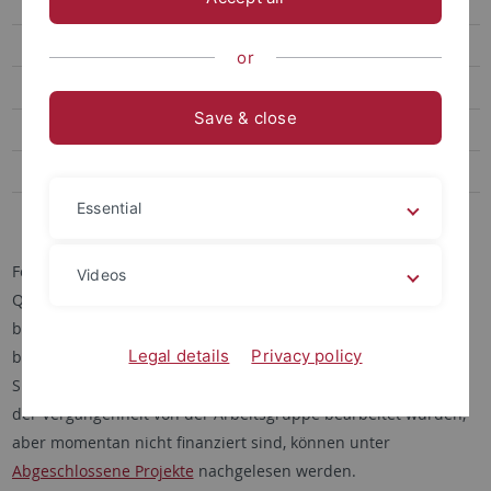
Korpora
Abgeschlossene Projekte
or
Mitarbeitende
Save & close
Dissertationen
Habilitationen
Essential
Kontakt
Folgende Projekte sind gerade in der Arbeitsgruppe der
Videos
Quantiativen Linguistik angesiedelt und werden von uns
bearbeitet. Eine inhaltliche Darstellung der momentan
Legal details
Privacy policy
bearbeiteten Forschungsideen findet sich in englischer
Sprache auf
Harald Baayens Homepage
. Die Projekte, die in
der Vergangenheit von der Arbeitsgruppe bearbeitet wurden,
aber momentan nicht finanziert sind, können unter
Abgeschlossene Projekte
nachgelesen werden.