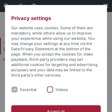
Skip
Skip
to
to
content
footer
Privacy settings
Our website uses cookies. Some of them are
mandatory, while others allow us to improve
your experience while using our website. You
Philosophische Fakultät
may change your settings at any time via the
Seminar für Sprachwissenschaft
Data Privacy Statement at the bottom of the
page. When you accept the cookies for video
playback, third-party providers may set
You are here:
Startseite
...
Projekte
additional cookies for targeting and advertising
purposes and your data may be linked to the
Forschung
third party’s other services.
Projekte
Essential
Videos
Software
Datenbanken
Accept all