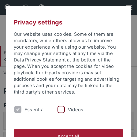
Skip
Skip
to
to
content
footer
Privacy settings
Our website uses cookies. Some of them are
mandatory, while others allow us to improve
your experience while using our website. You
Philosophische Fakultät
may change your settings at any time via the
Seminar für Sprachwissenschaft
Data Privacy Statement at the bottom of the
page. When you accept the cookies for video
playback, third-party providers may set
You are here:
Startseite
...
Personal
additional cookies for targeting and advertising
purposes and your data may be linked to the
Personal
third party’s other services.
Professor*innen
Essential
Videos
Prof. Dr. Michael Franke (Institutsdirektor, Lehrstuhl
Allgemeine Sprachwissenschaft & Pragmatik)
Accept all