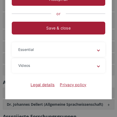
Prof. Dr. Gerhard Jäger (Lehrstuhl Allgemeine
Sprachwissenschaft)
or
Prof. Dr. Harald Baayen (Lehrstuhl Quantitative
Linguistik)
Save & close
Dr.-Ing. Besim Kabashi (Vertretungsprofessor)
PD. Dr. Katja Hannß (Vertretungsprofessorin)
Essential
Prof. Dr. Erhard Hinrichs (Emeritus)
Videos
Prof. Dr. Detmar Meurers (ehemals am Institut)
Akademische Räte
Legal details
Privacy policy
Dr. Çağrı Çöltekin (Computerlinguistik)
Dr. Johannes Dellert (Allgemeine Sprachwissenschaft)
Assoziierte Forschungsgruppen