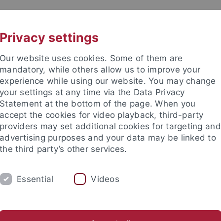
UNI A-Z
KONTAKT
Privacy settings
Our website uses cookies. Some of them are
mandatory, while others allow us to improve your
experience while using our website. You may change
your settings at any time via the Data Privacy
Statement at the bottom of the page. When you
accept the cookies for video playback, third-party
enschaft
providers may set additional cookies for targeting and
advertising purposes and your data may be linked to
the third party’s other services.
Essential
Videos
 LEHRE
ARBEITSBEREICHE
PERSONAL
schaft
Allg. Sprachwissenschaft & Computerlinguistik
Allg