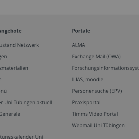
Angebote
Portale
zustand Netzwerk
ALMA
gen
Exchange Mail (OWA)
zmaterialien
Forschungsinformationssyst
e
ILIAS, moodle
enü
Personensuche (EPV)
r Uni Tübingen aktuell
Praxisportal
Generale
Timms Video Portal
Webmail Uni Tübingen
ltungskalender Uni