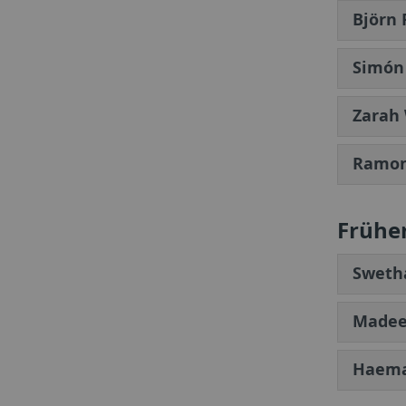
Björn 
Simón 
Zarah
Ramon 
Frühe
Sweth
Madee
Haema