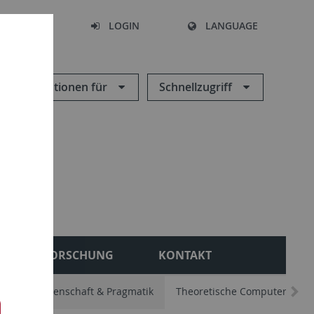
SEARCH
LOGIN
LANGUAGE
Informationen für
Schnellzugriff
FORSCHUNG
KONTAKT
. Sprachwissenschaft & Pragmatik
Theoretische Computerlingui