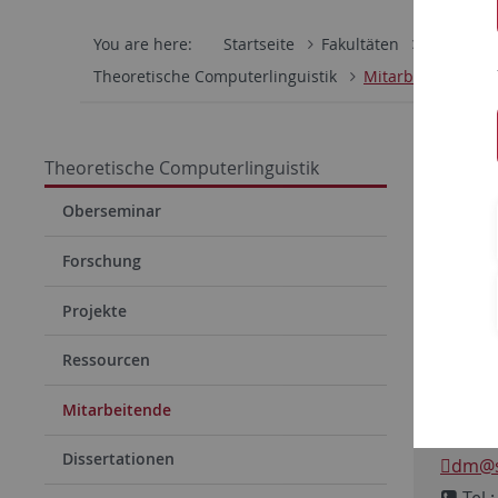
You are here:
Startseite
Fakultäten
Philosoph
Theoretische Computerlinguistik
Mitarbeitende
Theoretische Computerlinguistik
Detm
Oberseminar
Profe
Forschung
sein
Projekte
Lehrs
Ressourcen
Homep
Mitarbeitende
detm
Dissertationen
dm
@s
Tel.