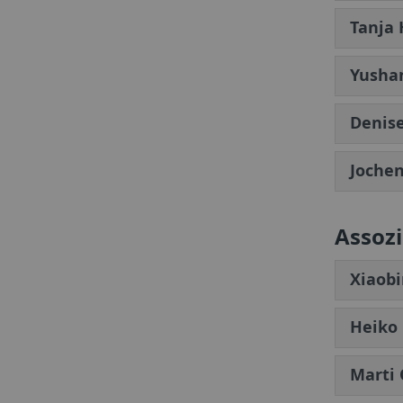
Tanja
Yushan
Denise
Jochen
Assozi
Xiaobi
Heiko 
Marti 