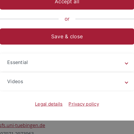
Accept all
ische Fakultät
...
Neuphilologie
Seminar für Sprachwissen
or
Save & close
ar Meurers, Prof. Dr.
Essential
ssor
Detmar Meurers
ist seit dem 1. April 2024 mi
em Team ans
IWM
gewechselt.
Videos
tuhlinhaber
Legal details
Privacy policy
age
ar.meurers
@uni-tuebingen.de
,
fs.uni-tuebingen.de
: 07071 2973963