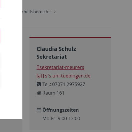
schaft
Arbeitsbereiche
Claudia Schulz
Sekretariat
sekretariat-meurers
t
[at] sfs.uni-tuebingen.de
Tel.: 07071 2975927
Raum 161
Öffnungszeiten
Mo-Fr: 9:00-12:00