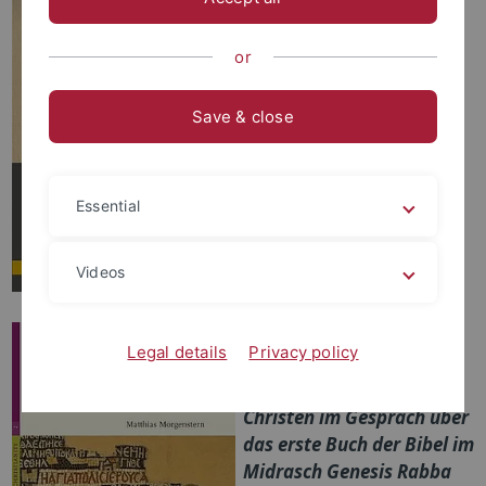
Bible to the Qur'an
.
Oxford: Oxford
or
University Press, 2022.
Open Access download
Save & close
Essential
Videos
Matthias Morgenstern.
Legal details
Privacy policy
Die große Genesis-
Dichtung.Juden und
Christen im Gespräch über
das erste Buch der Bibel im
Midrasch Genesis Rabba