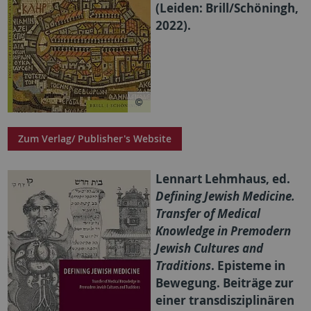
(Leiden: Brill/Schöningh,
2022).
Zum Verlag/ Publisher's Website
Lennart Lehmhaus, ed.
Defining Jewish Medicine.
Transfer of Medical
Knowledge in Premodern
Jewish Cultures and
Traditions
. Episteme in
Bewegung. Beiträge zur
einer transdisziplinären