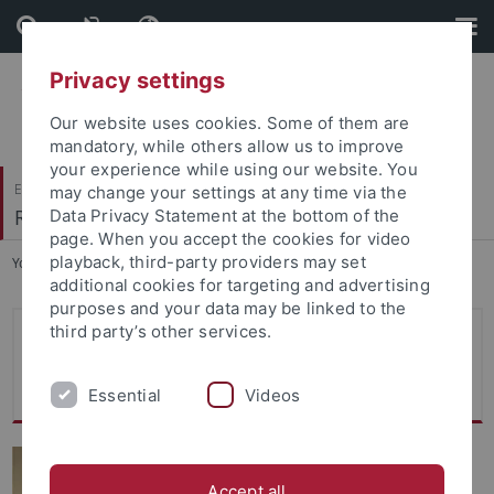
Skip
Skip
to
to
content
footer
Privacy settings
Our website uses cookies. Some of them are
mandatory, while others allow us to improve
your experience while using our website. You
Evangelisch-Theologische Fakultät
may change your settings at any time via the
Religionswissenschaft und Judaistik
Data Privacy Statement at the bottom of the
page. When you accept the cookies for video
playback, third-party providers may set
You are here:
Startseite
...
Neuerscheinungen
additional cookies for targeting and advertising
purposes and your data may be linked to the
third party’s other services.
Neuerscheinungen/ Recent
Publications
Essential
Videos
Holger Zellentin,
Law
Beyond Israel. From the
Accept all