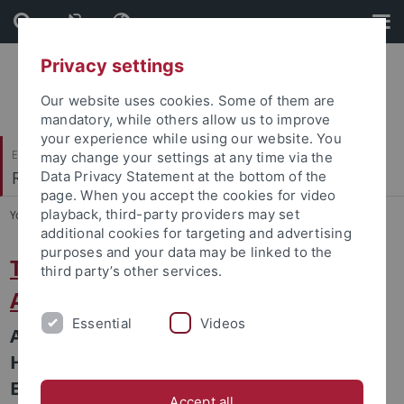
Skip
Skip
to
to
content
footer
Privacy settings
Our website uses cookies. Some of them are
mandatory, while others allow us to improve
your experience while using our website. You
Evangelisch-Theologische Fakultät
may change your settings at any time via the
Religionswissenschaft und Judaistik
Data Privacy Statement at the bottom of the
page. When you accept the cookies for video
playback, third-party providers may set
You are here:
Startseite
...
Summary
additional cookies for targeting and advertising
purposes and your data may be linked to the
The Qur‘an as a Source for Late
third party’s other services.
Antiquity
Essential
Videos
A Research Project directed by Prof. Dr.
Holger M. Zellentin and funded by the
European Research Council
Accept all