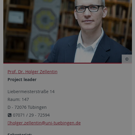
Prof. Dr. Holger Zellentin
Project leader
Liebermeisterstraße 14
Raum: 147
D - 72076 Tübingen
07071 / 29 - 72594
holger.zellentin@uni-tuebingen.de
Sekretariat: