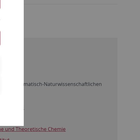
der Mathematisch-Naturwissenschaftlichen
folgt:
che Chemie
e Chemie
sche und Theoretische Chemie