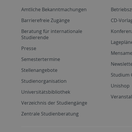
Amtliche Bekanntmachungen
Betriebs
Barrierefreie Zugänge
CD-Vorla
Beratung für internationale
Konferen
Studierende
Lageplän
Presse
Mensam
Semestertermine
Newslette
Stellenangebote
Studium 
Studienorganisation
Unishop
Universitätsbibliothek
Veransta
Verzeichnis der Studiengänge
Zentrale Studienberatung