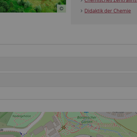
Chemisches Zentralins
Didaktik der Chemie