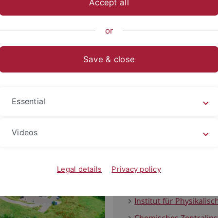
Accept all
or
Save & close
Kontakt
Auf der Morgenstelle 18
Essential
72076 Tübingen
Der Fachbereich Chemie 
Videos
Fakultät gliedert sich wie 
Institut für Anorganis
Legal details
Privacy policy
Institut für Organisch
Institut für Physikali