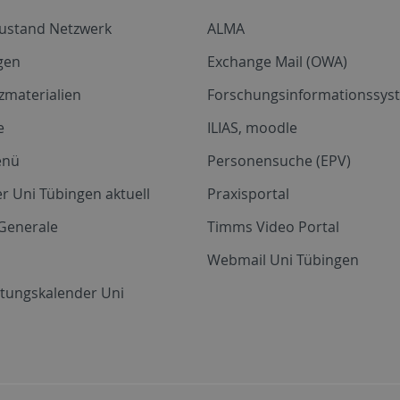
zustand Netzwerk
ALMA
gen
Exchange Mail (OWA)
zmaterialien
Forschungsinformationssyst
e
ILIAS, moodle
enü
Personensuche (EPV)
r Uni Tübingen aktuell
Praxisportal
Generale
Timms Video Portal
Webmail Uni Tübingen
ltungskalender Uni