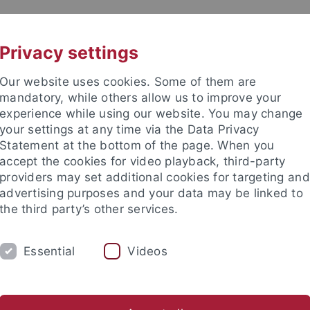
UNI A-Z
KONTAKT
Privacy settings
Our website uses cookies. Some of them are
mandatory, while others allow us to improve your
experience while using our website. You may change
your settings at any time via the Data Privacy
Statement at the bottom of the page. When you
akultät
accept the cookies for video playback, third-party
providers may set additional cookies for targeting and
advertising purposes and your data may be linked to
the third party’s other services.
Essential
Videos
EHRE
FORSCHUNG
INSTITUTE
sch-Naturwissenschaftliche Fakultät
Fachbereiche
Chemie