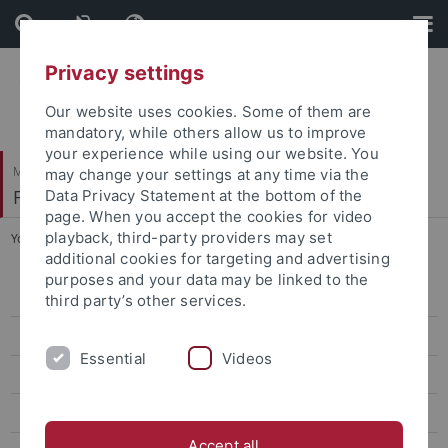
Skip
Skip
to
to
content
footer
Privacy settings
Our website uses cookies. Some of them are
mandatory, while others allow us to improve
your experience while using our website. You
Mathematisch-Naturwissenschaftliche Fakultät
may change your settings at any time via the
Fachbereich Chemie
Data Privacy Statement at the bottom of the
page. When you accept the cookies for video
playback, third-party providers may set
You are here:
Startseite
...
Arbeitskreise
additional cookies for targeting and advertising
purposes and your data may be linked to the
Über uns
third party’s other services.
Arbeitskreise
Essential
Videos
Termine, Veranstaltungen und Partys
Fachschaftssitzungen
Accept all