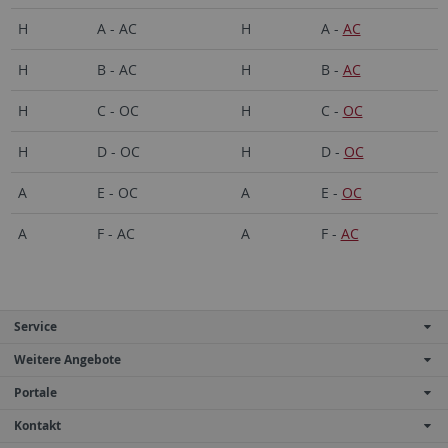
H
A - AC
H
A -
AC
H
B - AC
H
B -
AC
H
C - OC
H
C -
OC
H
D - OC
H
D -
OC
A
E - OC
A
E -
OC
A
F - AC
A
F -
AC
Service
Weitere Angebote
Portale
Kontakt