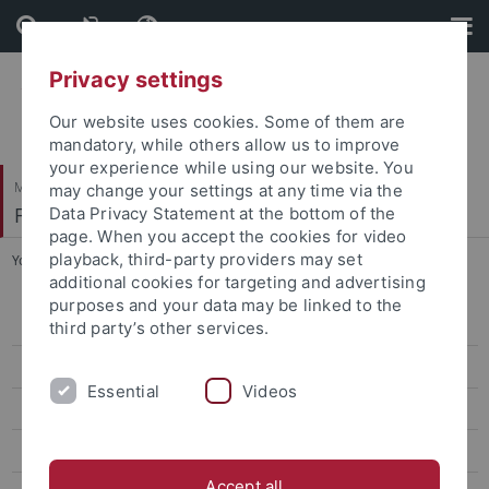
Skip
Skip
to
to
content
footer
Privacy settings
Our website uses cookies. Some of them are
mandatory, while others allow us to improve
your experience while using our website. You
Mathematisch-Naturwissenschaftliche Fakultät
may change your settings at any time via the
Fachbereich Chemie
Data Privacy Statement at the bottom of the
page. When you accept the cookies for video
playback, third-party providers may set
You are here:
Startseite
...
Praktikumsräume
additional cookies for targeting and advertising
purposes and your data may be linked to the
Studienberatung
third party’s other services.
Studienkommission
Essential
Videos
Studiengänge
Lehrinhalte
Accept all