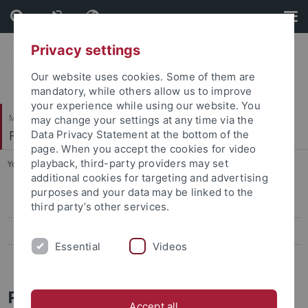
Skip
Skip
to
to
content
footer
Privacy settings
Our website uses cookies. Some of them are
mandatory, while others allow us to improve
your experience while using our website. You
Mathematisch-Naturwissenschaftliche Fakultät
may change your settings at any time via the
Fachbereich Chemie
Data Privacy Statement at the bottom of the
page. When you accept the cookies for video
playback, third-party providers may set
You are here:
Startseite
...
Prüfungsamt
additional cookies for targeting and advertising
purposes and your data may be linked to the
Prüfungsordnungen
third party’s other services.
Prüfungstermine
Essential
Videos
Prüfungsamt
Prüfungsamt für die Studiengänge
Accept all