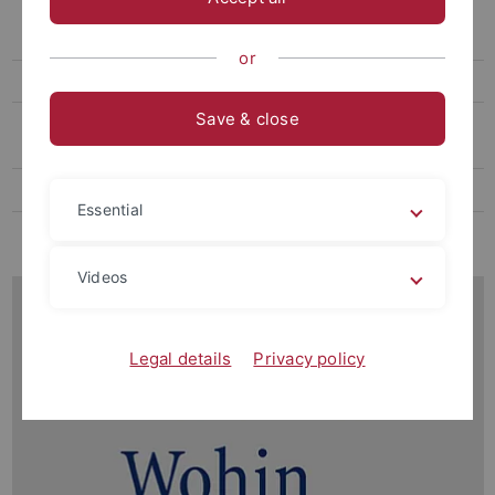
Prof. Witt als Vertreter der Fakultät bei der Landessynode der ELKW
auf deren Sommertagung 2025 verpflichtet
or
Rom-Exkursion Pfingsten 2025
Save & close
Buch von Prof. Witt zur Theorie der Kirchengeschichte erschienen
(2025)
Reformationsempfang Stuttgart 2024
Essential
Antrittsvorlesung Prof. Dr. Witt
Videos
Legal details
Privacy policy