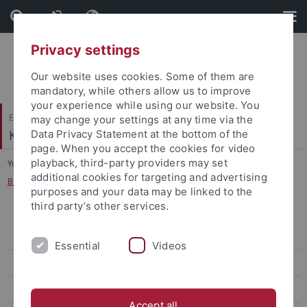
Skip
Skip
to
to
content
footer
Privacy settings
Our website uses cookies. Some of them are
mandatory, while others allow us to improve
your experience while using our website. You
Evangelisch-Theologische Fakultät
may change your settings at any time via the
Kirchengeschichte I
Data Privacy Statement at the bottom of the
page. When you accept the cookies for video
playback, third-party providers may set
You are here:
Startseite
...
additional cookies for targeting and advertising
Buch von Prof. Witt zur Theorie der Kirchengeschichte erschienen (2025)
purposes and your data may be linked to the
third party’s other services.
Tagung zum benediktinischen Mönchtum im Mittelalter im
September 2026
Essential
Videos
Vortragsreise von Prof. Witt durch China März/April 2026
Tagung zur Auslegung der Bergpredigt im September 2025
Accept all