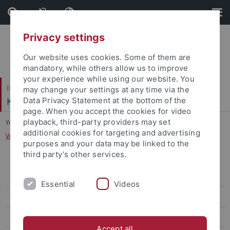
Skip
Skip
to
to
content
footer
Privacy settings
Our website uses cookies. Some of them are
mandatory, while others allow us to improve
your experience while using our website. You
Evangelisch-Theologische Fakultät
may change your settings at any time via the
Kirchengeschichte I
Data Privacy Statement at the bottom of the
page. When you accept the cookies for video
playback, third-party providers may set
You are here:
Startseite
...
additional cookies for targeting and advertising
Vortragsreise von Prof. Witt durch China März/April 2026
purposes and your data may be linked to the
third party’s other services.
Tagung zum benediktinischen Mönchtum im Mittelalter im
September 2026
Essential
Videos
Vortragsreise von Prof. Witt durch China März/April 2026
Tagung zur Auslegung der Bergpredigt im September 2025
Accept all