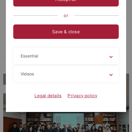
Prof. Witt als Vertreter der Fakultät bei der Landessynode der ELKW
auf deren Sommertagung 2025 verpflichtet
or
Rom-Exkursion Pfingsten 2025
Save & close
Buch von Prof. Witt zur Theorie der Kirchengeschichte erschienen
(2025)
Reformationsempfang Stuttgart 2024
Essential
Antrittsvorlesung Prof. Dr. Witt
Videos
Legal details
Privacy policy