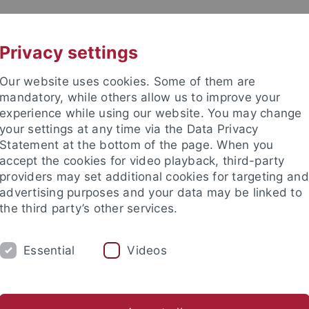
UNI A-Z
KONTAKT
Privacy settings
Our website uses cookies. Some of them are
mandatory, while others allow us to improve your
experience while using our website. You may change
your settings at any time via the Data Privacy
e Fakultät
Statement at the bottom of the page. When you
accept the cookies for video playback, third-party
providers may set additional cookies for targeting and
advertising purposes and your data may be linked to
the third party’s other services.
IUM
FORSCHUNG
LEHRSTÜHLE UND IN
Essential
Videos
n im Ruhestand
Apl. Professoren / Adjunct Professors, Privatdo
ch-Theologische Fakultät
Personen
Personenverzeichnis / Reg