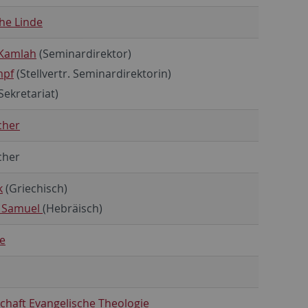
che Linde
 Kamlah
(Seminardirektor)
mpf
(Stellvertr. Seminardirektorin)
Sekretariat)
cher
cher
k
(Griechisch)
d Samuel
(Hebräisch)
ze
chaft Evangelische Theologie