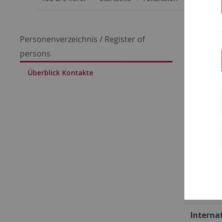
Über
Personenverzeichnis / Register of
persons
Überblick Kontakte
Dekana
Studien
Modulve
Interna