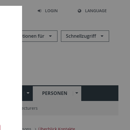
SEARCH
LOGIN
LANGUAGE
Informationen für
Schnellzugriff
STITUTE
PERSONEN
zierende / Lecturers
ister of persons
Überblick Kontakte