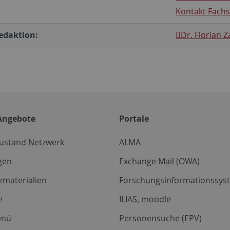
Kontakt Fachs
edaktion:
Dr. Florian 
Angebote
Portale
zustand Netzwerk
ALMA
gen
Exchange Mail (OWA)
zmaterialien
Forschungsinformationssyst
e
ILIAS, moodle
enü
Personensuche (EPV)