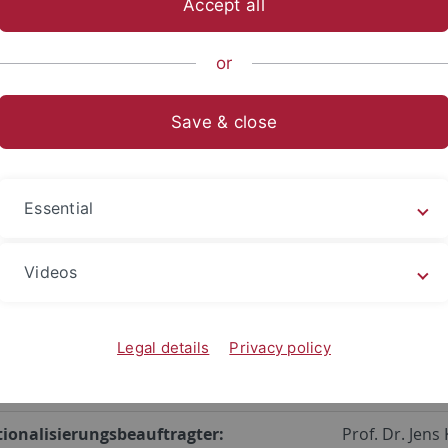
Accept all
or
blick Kontakte
Save & close
t:
Prof. Dr. Birg
Prof. Dr. Jen
Dr. Florian Z
Essential
Sandra Weide
Karin Vrana
(S
Videos
dekanat:
Prof. Dr. Ger
Daniel Wörne
Legal details
Privacy policy
rantwortliche:
siehe
Scheine
tionalisierungsbeauftragter:
Prof. Dr. Jens