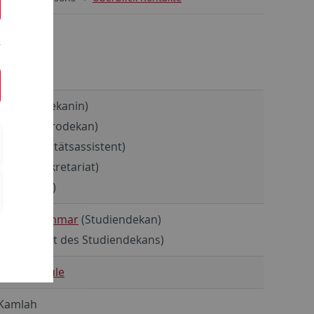
it Weyel
(Dekanin)
s Kamlah
(Prodekan)
acher
(Fakultätsassistent)
nauer
(Sekretariat)
ekretariat)
ald Kretzschmar
(Studiendekan)
r
(Assistent des Studiendekans)
 und Module
 Kamlah