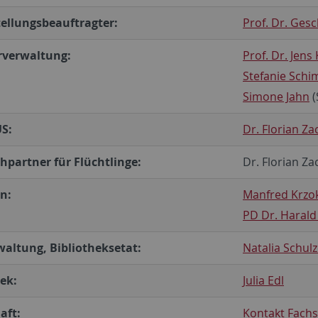
tellungsbeauftragter:
Prof. Dr. Ges
verwaltung:
Prof. Dr. Jens
Stefanie Schi
Simone Jahn
(
S:
Dr. Florian Za
hpartner für Flüchtlinge:
Dr. Florian Za
n:
Manfred Krzo
PD Dr. Haral
waltung, Bibliotheksetat:
Natalia Schul
ek:
Julia Edl
aft:
Kontakt Fachs