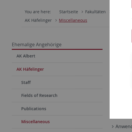
You are here:
Startseite
Fakultäten
Mathemati
AK Häfelinger
Miscellaneous
Lehr
Ehemalige Angehörige
Vorles
AK Albert
Org
AK Häfelinger
Stu
Staff
Stu
200
Fields of Research
Vorles
Publications
Org
Miscellaneous
Anwend