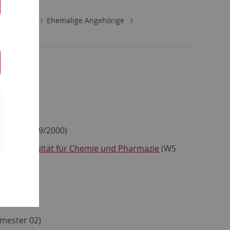
Institut
Ehemalige Angehörige
ts
(WS 1999/2000)
unger Fakultät für Chemie und Pharmazie
(WS
mester 02)