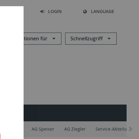
SEARCH
LOGIN
LANGUAGE
Informationen für
Schnellzugriff
AG Maier
AG Speiser
AG Ziegler
Service-Abteilungen