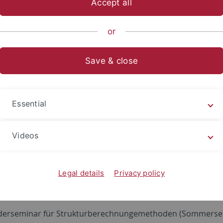
Accept all
sch-Naturwissenschaftliche Fakultät
...
Organische Chemie
or
Save & close
veranstaltungen
ungsvideos (TIMMS-Projekt)
Essential
anische Experimentalchemie II
(Sommersemester 2002)
dium Generale:
Chemie an der Schwelle des 21. Jahrhunder
Videos
dium Generale:
Faszinierende Chemie Berichte aus der Tüb
0/2001)
Legal details
Privacy policy
ungen:
anische Experimentalchemie II (zuletzt im SoSe 2002)
erseminar für Strukturberechnungemethoden (Sommerse