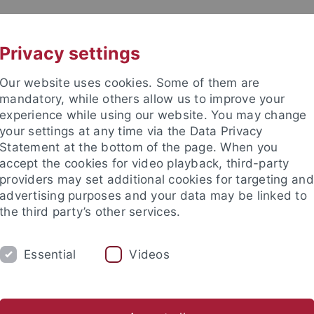
UNI A-Z
KONTAKT
Privacy settings
Our website uses cookies. Some of them are
mandatory, while others allow us to improve your
experience while using our website. You may change
your settings at any time via the Data Privacy
Statement at the bottom of the page. When you
akultät
accept the cookies for video playback, third-party
 Chemie
providers may set additional cookies for targeting and
advertising purposes and your data may be linked to
the third party’s other services.
Essential
Videos
AKTUELLES
AG Bettinger
AG Beuerle
AG Fleischer
AG Grond