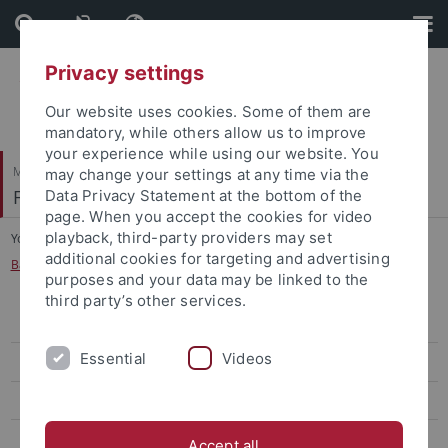
Skip
Skip
to
to
content
footer
Privacy settings
Our website uses cookies. Some of them are
mandatory, while others allow us to improve
your experience while using our website. You
Mathematisch-Naturwissenschaftliche Fakultät
may change your settings at any time via the
Fachbereich Informatik
Data Privacy Statement at the bottom of the
page. When you accept the cookies for video
playback, third-party providers may set
You are here:
Startseite
...
additional cookies for targeting and advertising
Bachelor und Master of Education (PO 2021)
purposes and your data may be linked to the
third party’s other services.
Personen und Kontakte
Essential
Videos
Lehre & Studienorganisation
Downloads
Informationen und Formulare
Accept all