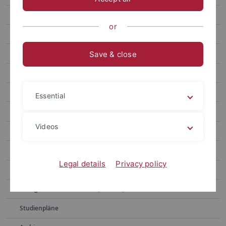
Prüfungsordnungen
or
Modulhandbücher und Veranstaltungsverzeichnisse
Bachelor (PO 2021)
Save & close
Bachelor (PO 2015)
Master (PO 2021)
Essential
Master (PO 2016, PO 2019)
Videos
Bachelor und Master of Education (PO 2021)
Bachelor und Master of Education (PO 2017, PO 2018)
Legal details
Privacy policy
Modulhandbücher zur alten Prüfungsordnung 2010
Kognitionswissenschaft (alle POs)
Studienpläne