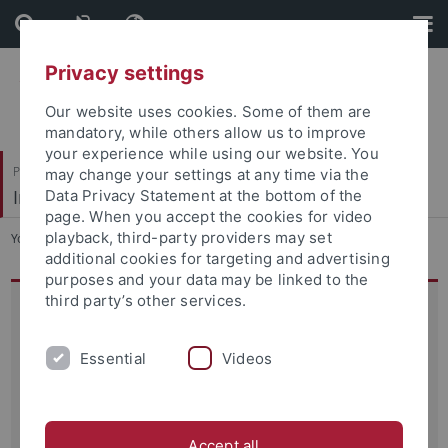
Skip
Skip
to
to
content
footer
Privacy settings
Our website uses cookies. Some of them are
mandatory, while others allow us to improve
your experience while using our website. You
Philosophische Fakultät
may change your settings at any time via the
Institut für Klassische Archäologie
Data Privacy Statement at the bottom of the
page. When you accept the cookies for video
playback, third-party providers may set
You are here:
Startseite
...
Forschung
additional cookies for targeting and advertising
purposes and your data may be linked to the
third party’s other services.
Mitglieder
Gastsprecher
Essential
Videos
Tagungen
Kooperationspartner
Publikationen
Accept all