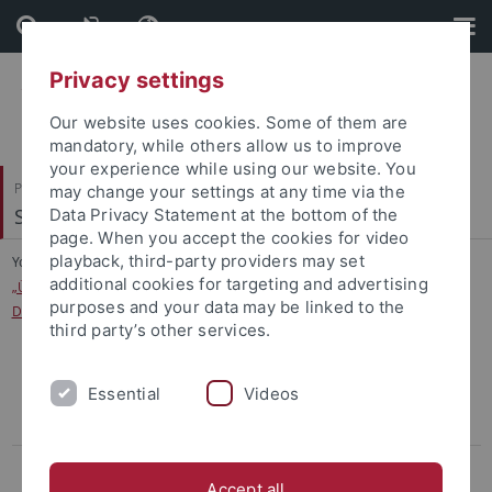
Skip
Skip
to
to
content
footer
Privacy settings
Our website uses cookies. Some of them are
mandatory, while others allow us to improve
your experience while using our website. You
Philosophische Fakultät
may change your settings at any time via the
Slavisches Seminar
Data Privacy Statement at the bottom of the
page. When you accept the cookies for video
playback, third-party providers may set
You are here:
Startseite
...
additional cookies for targeting and advertising
„Überschneidungen und Abgrenzungen in Raum und Zeit. Der literarische
purposes and your data may be linked to the
Diskurs der Prager Moderne(n)“
third party’s other services.
Between Philosophy, Literature, and History of Ideas: The Women's
Essential
Videos
Impact in East-Central European Intellectual History in the 20th
Century
Historytelling. Narrating the Past in Contemporary Polish Gonzo
Accept all
Literature