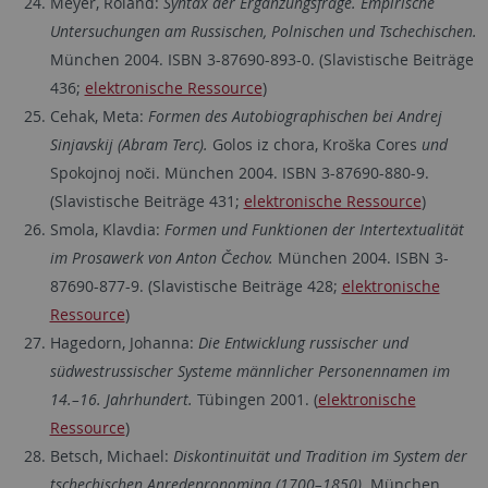
Meyer, Roland:
Syntax der Ergänzungsfrage. Empirische
Untersuchungen am Russischen, Polnischen und Tschechischen.
München 2004. ISBN 3-87690-893-0. (Slavistische Beiträge
436;
elektronische Ressource
)
Cehak, Meta:
Formen des Autobiographischen bei Andrej
Sinjavskij (Abram Terc).
Golos iz chora, Kroška Cores
und
Spokojnoj noči. München 2004. ISBN 3-87690-880-9.
(Slavistische Beiträge 431;
elektronische Ressource
)
Smola, Klavdia:
Formen und Funktionen der Intertextualität
im Prosawerk von Anton Čechov.
München 2004. ISBN 3-
87690-877-9. (Slavistische Beiträge 428;
elektronische
Ressource
)
Hagedorn, Johanna:
Die Entwicklung russischer und
südwestrussischer Systeme männlicher Personennamen im
14.–16. Jahrhundert.
Tübingen 2001. (
elektronische
Ressource
)
Betsch, Michael:
Diskontinuität und Tradition im System der
tschechischen Anredepronomina (1700–1850).
München