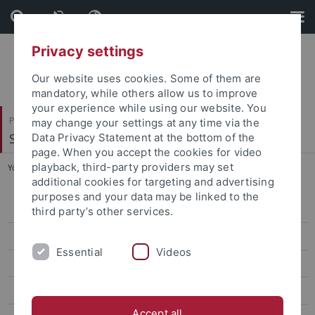
Skip
Skip
to
to
content
footer
Privacy settings
Our website uses cookies. Some of them are
mandatory, while others allow us to improve
your experience while using our website. You
Philosophische Fakultät
may change your settings at any time via the
Slavisches Seminar
Data Privacy Statement at the bottom of the
page. When you accept the cookies for video
playback, third-party providers may set
You are here:
Startseite
...
Dissertationen
additional cookies for targeting and advertising
purposes and your data may be linked to the
Dissertationen
third party’s other services.
Sammelbände
Essential
Videos
Laboratorium
Skripten
Accept all