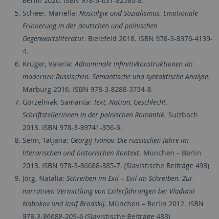
Berlin 2020. ISBN 978-3-631-82580-8.
Scheer, Mariella:
Nostalgie und Sozialismus. Emotionale
Erinnerung in der deutschen und polnischen
Gegenwartsliteratur.
Bielefeld 2018. ISBN 978-3-8376-4139-
4.
Krüger, Valeria:
Adnominale Infinitivkonstruktionen im
modernen Russischen. Semantische und syntaktische Analyse.
Marburg 2016. ISBN 978-3-8288-3734-8.
Gorzelniak, Samanta:
Text, Nation, Geschlecht.
Schriftstellerinnen in der polnischen Romantik.
Sulzbach
2013. ISBN 978-3-89741-356-6.
Senn, Tatjana:
Georgij Ivanov. Die russischen Jahre im
literarischen und historischen Kontext.
München – Berlin
2013. ISBN 978-3-86688-385-7. (Slavistische Beiträge 493)
Jörg. Natalia:
Schreiben im Exil – Exil im Schreiben. Zur
narrativen Vermittlung von Exilerfahrungen bei Vladimir
Nabokov und Iosif Brodskij.
München – Berlin 2012. ISBN
978-3-86688-209-6 (Slavistische Beiträge 483)