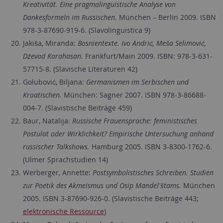
Kreativität. Eine pragmalinguistische Analyse von
Dankesformeln im Russischen
. München – Berlin 2009. ISBN
978-3-87690-919-6. (Slavolinguistica 9)
Jakiša, Miranda:
Bosnientexte. Ivo Andrić, Meša Selimović,
Dževad Karahasan.
Frankfurt/Main 2009. ISBN: 978-3-631-
57715-8. (Slavische Literaturen 42)
Golubović, Biljana:
Germanismen im Serbischen und
Kroatischen.
München: Sagner 2007. ISBN 978-3-86688-
004-7. (Slavistische Beiträge 459)
Baur, Natalija:
Russische Frauensprache: feministisches
Postulat oder Wirklichkeit? Empirische Untersuchung anhand
russischer Talkshows.
Hamburg 2005. ISBN 3-8300-1762-6.
(Ulmer Sprachstudien 14)
Werberger, Annette:
Postsymbolistisches Schreiben. Studien
zur Poetik des Akmeismus und Osip Mandel'štams.
München
2005. ISBN 3-87690-926-0. (Slavistische Beiträge 443;
elektronische Ressource
)