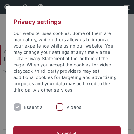
Skip
Skip
to
to
content
footer
Privacy settings
Our website uses cookies. Some of them are
mandatory, while others allow us to improve
your experience while using our website. You
Wirtschafts- und Sozialwissenschaftliche Fakultät
may change your settings at any time via the
Institut für Politikwissenschaft
Data Privacy Statement at the bottom of the
page. When you accept the cookies for video
playback, third-party providers may set
You are here:
Startseite
...
WiP-Papers
additional cookies for targeting and advertising
purposes and your data may be linked to the
Vitrine
third party’s other services.
Journal für Generationengerechtigkeit
Essential
Videos
WiP-Papers
TAPs
Accept all