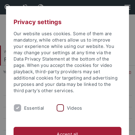
Skip
Skip
to
to
content
footer
Privacy settings
Our website uses cookies. Some of them are
mandatory, while others allow us to improve
your experience while using our website. You
Wirtschafts- und Sozialwissenschaftliche Fakultät
may change your settings at any time via the
Fachbereich Wirtschaftswissenschaft
Data Privacy Statement at the bottom of the
page. When you accept the cookies for video
playback, third-party providers may set
You are here:
Startseite
...
M.Sc. European Management with Lyon
additional cookies for targeting and advertising
purposes and your data may be linked to the
Bachelor
third party’s other services.
Master
Essential
Videos
M.Sc. Accounting and Finance
M.Sc. Data Science in Business and Economics
Accept all