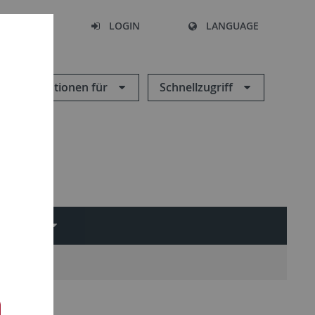
SEARCH
LOGIN
LANGUAGE
Informationen für
Schnellzugriff
EPI
016-2023)