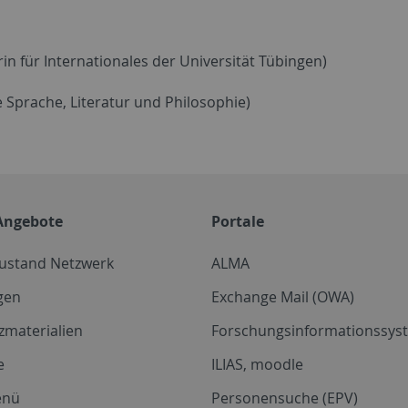
in für Internationales der Universität Tübingen)
e Sprache, Literatur und Philosophie)
Angebote
Portale
zustand Netzwerk
ALMA
gen
Exchange Mail (OWA)
zmaterialien
Forschungsinformationssyst
e
ILIAS, moodle
enü
Personensuche (EPV)