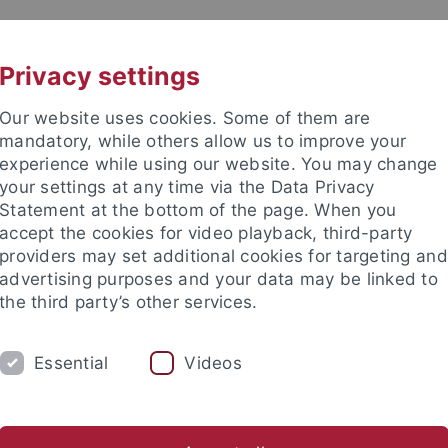
UNI A-Z
KONTAKT
Privacy settings
Our website uses cookies. Some of them are
mandatory, while others allow us to improve your
experience while using our website. You may change
your settings at any time via the Data Privacy
 (CCT)
Statement at the bottom of the page. When you
accept the cookies for video playback, third-party
providers may set additional cookies for targeting and
advertising purposes and your data may be linked to
the third party’s other services.
VERANSTALTUNGEN
MEDIATHEK
Essential
Videos
naForum
nd Institute
China Centrum Tübingen (CCT)
CCT
Beirat (2