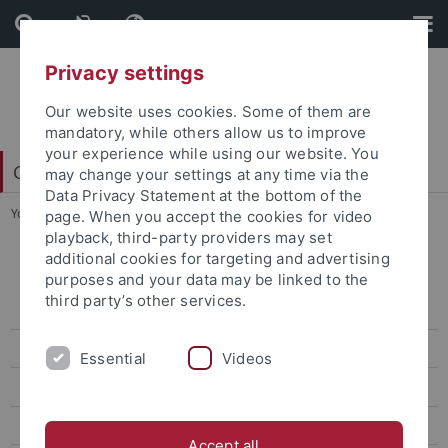
Skip
Skip
to
to
content
footer
Privacy settings
Our website uses cookies. Some of them are
mandatory, while others allow us to improve
your experience while using our website. You
China Centrum Tübingen (CCT)
may change your settings at any time via the
Data Privacy Statement at the bottom of the
You are here:
Startseite
...
Ringvorlesung SoSe 2017
page. When you accept the cookies for video
playback, third-party providers may set
additional cookies for targeting and advertising
Archiv Lehre und Veranstaltungen
purposes and your data may be linked to the
third party’s other services.
weitere Veranstaltungen
Sprache - Welt - Erfahrung
Essential
Videos
Grüne Zukunft
Brennpunkt Asien
Accept all