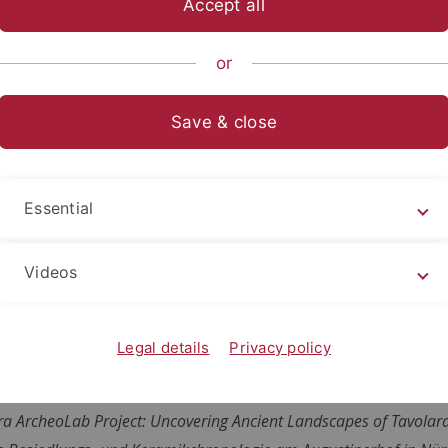
Accept all
ische Fakultät
Fachbereiche
Altertums- und Kunstwissensch
or
ers
Aktuelles
Save & close
mester 2026
hr das Institutskolloquium mit einer breiten Palette interes
Essential
m Raum 212 im Schloss statt. Alle Mitarbeitenden, Studier
men, zuzuhören und mitzudiskutieren.
Videos
of Movila lui Deciov (W-Romania)
near? Frühe LBK-Variabilität im Ammertal (SW-Deutschland)
Legal details
Privacy policy
dlung von Althayingen, Lkr. Reutlingen
ra ArcheoLab Project: Uncovering Ancient Landscapes of Tavolara