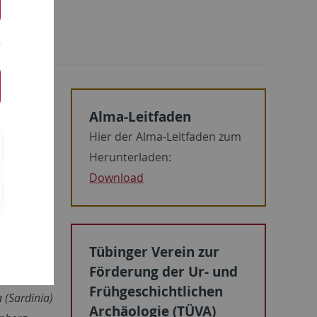
aften
Alma-Leitfaden
santer
Hier der Alma-Leitfaden zum
ende und
Herunterladen:
Download
Tübinger Verein zur
Förderung der Ur- und
Frühgeschichtlichen
 (Sardinia)
Archäologie (TÜVA)