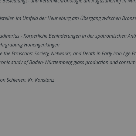
che Besiedlungs- und Keramikchronologie am Augustinerhof in Nür
ndstellen im Umfeld der Heuneburg am Übergang zwischen Bronz
etudinarius - Körperliche Behinderungen in der spätrömischen Ant
ehrgrabung Hohengenkingen
e the Etruscans: Society, Networks, and Death in Early Iron Age Et
hronic study of Baden-Württemberg glass production and consum
on Schienen, Kr. Konstanz