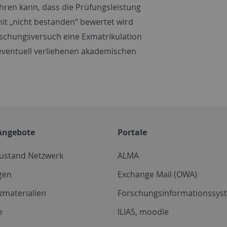
ren kann, dass die Prüfungsleistung
mit „nicht bestanden“ bewertet wird
chungsversuch eine Exmatrikulation
 eventuell verliehenen akademischen
Angebote
Portale
zustand Netzwerk
ALMA
gen
Exchange Mail (OWA)
zmaterialien
Forschungsinformationssyst
e
ILIAS, moodle