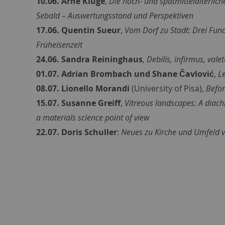
10.06. Arne Kluge
,
Die hoch- und spätmittelalterli
Sebald – Auswertungsstand und Perspektiven
17.06. Quentin Sueur
,
Vom Dorf zu Stadt: Drei Fu
Früheisenzeit
24.06. Sandra Reininghaus
,
Debilis, infirmus, val
01.07. Adrian Brombach und Shane Čavlović
,
L
08.07. Lionello Morandi
(University of Pisa),
Befor
15.07. Susanne Greiff
,
Vitreous landscapes: A diac
a materials science point of view
22.07. Doris Schuller
:
Neues zu Kirche und Umfeld v