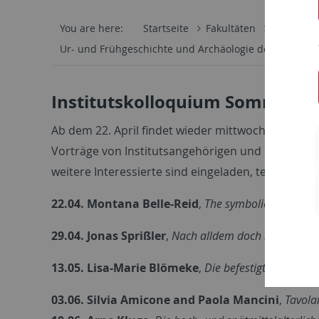
You are here:
Startseite
Fakultäten
Philosoph
Ur- und Frühgeschichte und Archäologie des Mittelalt
Institutskolloquium Sommerse
Ab dem 22. April findet wieder mittwochs, 12:15 U
Vorträge von Institutsangehörigen und Externen i
weitere Interessierte sind eingeladen, teilzuneh
22.04. Montana Belle-Reid
,
The symbolic ceramics 
29.04. Jonas Sprißler
,
Nach alldem doch nicht so li
13.05. Lisa-Marie Blömeke
,
Die befestigte Höhensie
03.06. Silvia Amicone and Paola Mancini
,
Tavola