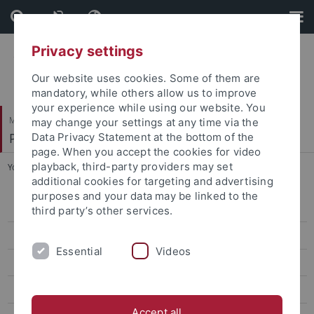
Skip
Skip
to
to
content
footer
Privacy settings
Our website uses cookies. Some of them are
mandatory, while others allow us to improve
your experience while using our website. You
Mathematisch-Naturwissenschaftliche Fakultät
may change your settings at any time via the
Paläoanthropologie
Data Privacy Statement at the bottom of the
page. When you accept the cookies for video
playback, third-party providers may set
You are here:
Startseite
...
Fröhlich, Marlen
additional cookies for targeting and advertising
purposes and your data may be linked to the
Research
third party’s other services.
Studies
Essential
Videos
Paleoanthropology labs and resources
Selected Publications
Accept all