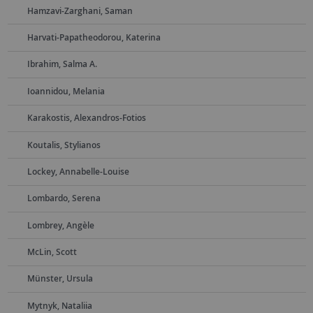
Hamzavi-Zarghani, Saman
Harvati-Papatheodorou, Katerina
Ibrahim, Salma A.
Ioannidou, Melania
Karakostis, Alexandros-Fotios
Koutalis, Stylianos
Lockey, Annabelle-Louise
Lombardo, Serena
Lombrey, Angèle
McLin, Scott
Münster, Ursula
Mytnyk, Nataliia