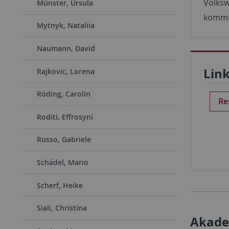
Volksw
Münster, Ursula
kommun
Mytnyk, Nataliia
Naumann, David
Lin
Rajkovic, Lorena
Röding, Carolin
Re
Roditi, Effrosyni
Russo, Gabriele
Schädel, Mario
Scherf, Heike
Siali, Christina
Akade