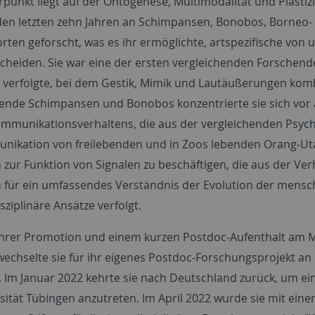
punkt liegt auf der Ontogenese, Multimodalität und Plasti
 den letzten zehn Jahren an Schimpansen, Bonobos, Borne
rten geforscht, was es ihr ermöglichte, artspezifische von
cheiden. Sie war eine der ersten vergleichenden Forschend
 verfolgte, bei dem Gestik, Mimik und Lautäußerungen komb
bende Schimpansen und Bonobos konzentrierte sie sich vor 
mmunikationsverhaltens, die aus der vergleichenden Psych
ikation von freilebenden und in Zoos lebenden Orang-Utan
 zur Funktion von Signalen zu beschäftigen, die aus der V
 für ein umfassendes Verständnis der Evolution der menschl
isziplinäre Ansätze verfolgt.
hrer Promotion und einem kurzen Postdoc-Aufenthalt am Max
wechselte sie für ihr eigenes Postdoc-Forschungsprojekt an 
. Im Januar 2022 kehrte sie nach Deutschland zurück, um e
sität Tübingen anzutreten. Im April 2022 wurde sie mit eine