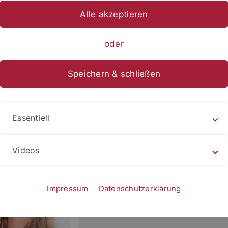
Alle akzeptieren
sch-Naturwissenschaftliche Fakultät
...
Urgeschichte & Natu
oder
rlen Fröhlich
Speichern & schließen
on: Freigeist Research Group Leader
Essentiell
Videos
Universität Tübingen
Institut für Naturwissenschaftliche
Rümelinstr. 23
Impressum
Datenschutzerklärung
D-72070 Tübingen