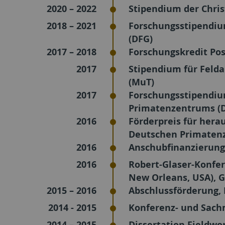
2020 – 2022
Stipendium der Chris
2018 – 2021
Forschungsstipendiu
(DFG)
2017 – 2018
Forschungskredit Pos
2017
Stipendium für Felda
(MuT)
2017
Forschungsstipendiu
Primatenzentrums (
2016
Förderpreis für hera
Deutschen Primaten
2016
Anschubfinanzierung,
2016
Robert-Glaser-Konfe
New Orleans, USA), G
2015 – 2016
Abschlussförderung, 
2014 - 2015
Konferenz- und Sachm
2014 – 2015
Dissertation Fieldw