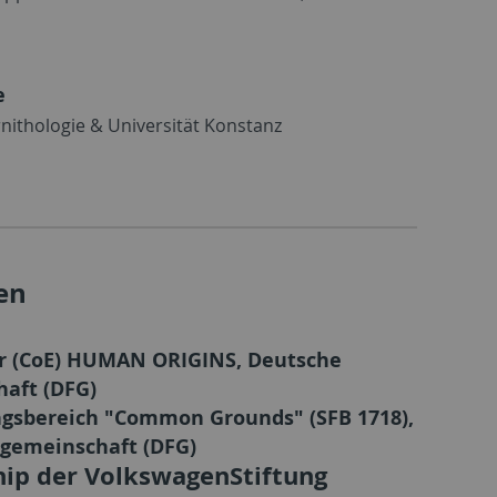
e
rnithologie & Universität Konstanz
en
ter (CoE) HUMAN ORIGINS, Deutsche
aft (DFG)
ngsbereich "Common Grounds" (SFB 1718),
gemeinschaft (DFG)
ship der VolkswagenStiftung