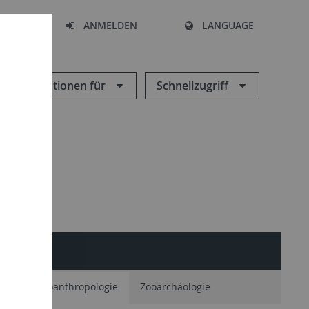
HEN
ANMELDEN
LANGUAGE
Informationen für
Schnellzugriff
ie
Paläoanthropologie
Zooarchäologie