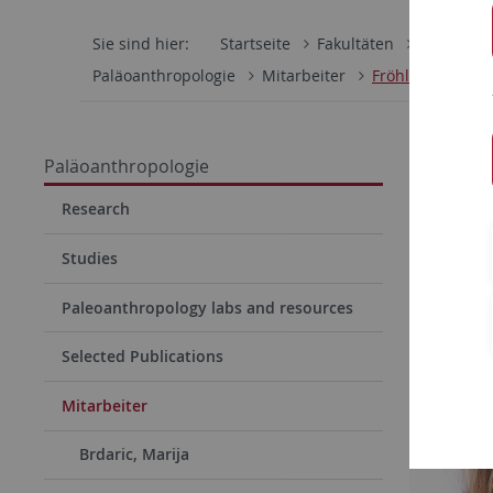
Sie sind hier:
Startseite
Fakultäten
Mathemati
Paläoanthropologie
Mitarbeiter
Fröhlich, Marlen
Dr. Ma
Paläoanthropologie
Functi
Research
Studies
Paleoanthropology labs and resources
Selected Publications
Mitarbeiter
Brdaric, Marija