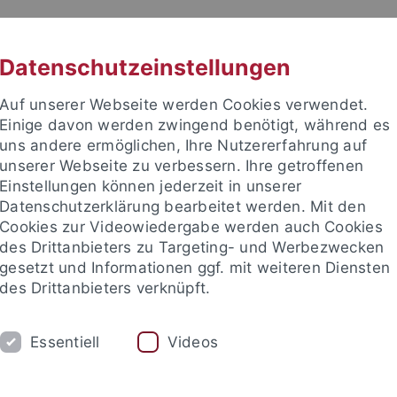
RACHE
UNI A-Z
KONTAKT
SUC
Datenschutzeinstellungen
Auf unserer Webseite werden Cookies verwendet.
Einige davon werden zwingend benötigt, während es
uns andere ermöglichen, Ihre Nutzererfahrung auf
unserer Webseite zu verbessern. Ihre getroffenen
Einstellungen können jederzeit in unserer
akultät
Datenschutzerklärung bearbeitet werden. Mit den
Cookies zur Videowiedergabe werden auch Cookies
des Drittanbieters zu Targeting- und Werbezwecken
gesetzt und Informationen ggf. mit weiteren Diensten
des Drittanbieters verknüpft.
SAMMLUNGEN
LABORATORIEN
Essentiell
Videos
etrie
Ältere Urgeschichte & Quartärökologie
Geoarchäolog