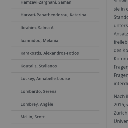
Schwer
Hamzavi-Zarghani, Saman
sie in
Harvati-Papatheodorou, Katerina
Stando
unters
Ibrahim, Salma A.
Ansatz
Ioannidou, Melania
freile
des Ko
Karakostis, Alexandros-Fotios
Kommun
Koutalis, Stylianos
Fragen
Fragen
Lockey, Annabelle-Louise
interd
Lombardo, Serena
Nach i
2016, 
Lombrey, Angèle
Zürich
McLin, Scott
Univer