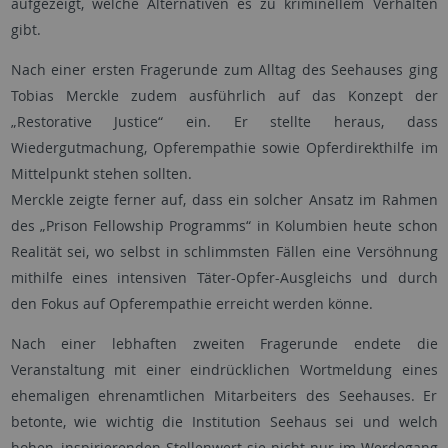
aufgezeigt, welche Alternativen es zu kriminellem Verhalten
gibt.
Nach einer ersten Fragerunde zum Alltag des Seehauses ging
Tobias Merckle zudem ausführlich auf das Konzept der
„Restorative Justice“ ein. Er stellte heraus, dass
Wiedergutmachung, Opferempathie sowie Opferdirekthilfe im
Mittelpunkt stehen sollten.
Merckle zeigte ferner auf, dass ein solcher Ansatz im Rahmen
des „Prison Fellowship Programms“ in Kolumbien heute schon
Realität sei, wo selbst in schlimmsten Fällen eine Versöhnung
mithilfe eines intensiven Täter-Opfer-Ausgleichs und durch
den Fokus auf Opferempathie erreicht werden könne.
Nach einer lebhaften zweiten Fragerunde endete die
Veranstaltung mit einer eindrücklichen Wortmeldung eines
ehemaligen ehrenamtlichen Mitarbeiters des Seehauses. Er
betonte, wie wichtig die Institution Seehaus sei und welch
hohen, inspirierenden Stellenwert sie nicht nur im Werdegang