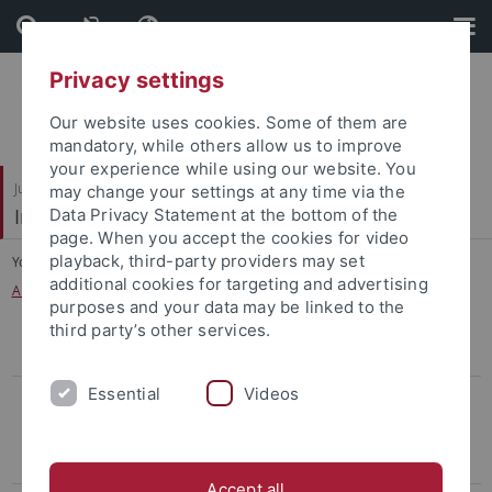
Skip
Skip
to
to
content
footer
Privacy settings
Our website uses cookies. Some of them are
mandatory, while others allow us to improve
your experience while using our website. You
Juristische Fakultät
may change your settings at any time via the
Institut für Kriminologie
Data Privacy Statement at the bottom of the
page. When you accept the cookies for video
playback, third-party providers may set
You are here:
Startseite
...
additional cookies for targeting and advertising
Alternativen im Justizsystem – Alternatives Justizsystem?
purposes and your data may be linked to the
third party’s other services.
Aufnahme in den Verteiler
Essential
Videos
Berichte
Gefährliche Orte oder gefährliche Kameras? Die
Videoüberwachung im öffentlichen Raum
Accept all